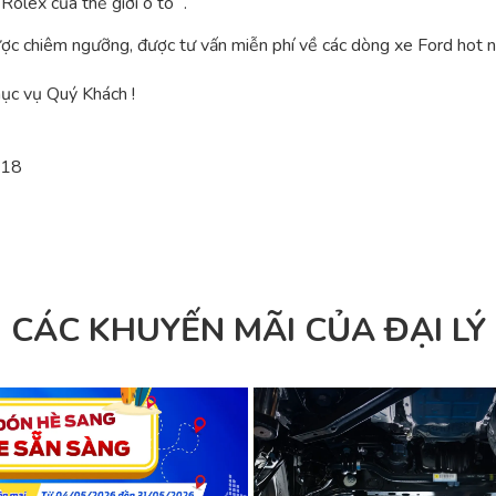
Rolex của thế giới ô tô “.
c chiêm ngưỡng, được tư vấn miễn phí về các dòng xe Ford hot nhấ
hục vụ Quý Khách !
818
CÁC KHUYẾN MÃI CỦA ĐẠI LÝ