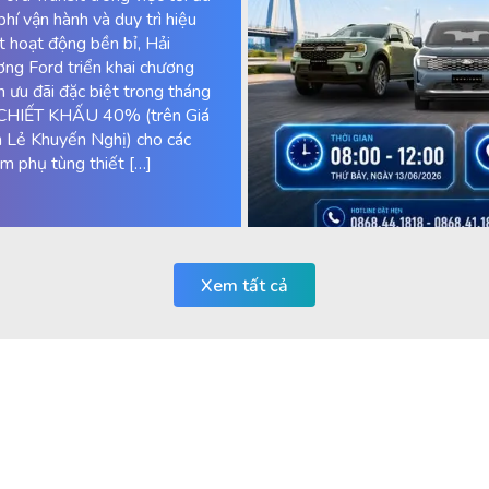
 phí vận hành và duy trì hiệu
t hoạt động bền bỉ, Hải
ng Ford triển khai chương
nh ưu đãi đặc biệt trong tháng
CHIẾT KHẤU 40% (trên Giá
 Lẻ Khuyến Nghị) cho các
m phụ tùng thiết […]
Xem tất cả