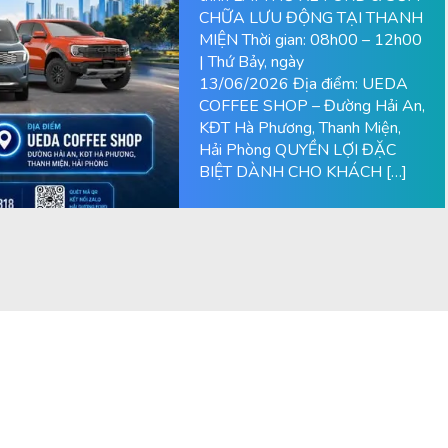
CHỮA LƯU ĐỘNG TẠI THANH
MIỆN Thời gian: 08h00 – 12h00
| Thứ Bảy, ngày
13/06/2026 Địa điểm: UEDA
COFFEE SHOP – Đường Hải An,
KĐT Hà Phương, Thanh Miện,
Hải Phòng QUYỀN LỢI ĐẶC
BIỆT DÀNH CHO KHÁCH […]