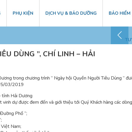
G
PHỤ KIỆN
DỊCH VỤ & BẢO DƯỠNG
BẢO HIỂM
Chăm sóc KH – 0868 41 1818
TU
ÊU DÙNG ”, CHÍ LINH – HẢI
g trong chương trình ” Ngày hội Quyền Người Tiêu Dùng ” được 
 15/03/2019
– tỉnh Hải Dương
t vinh dự được đem đến và giới thiệu tới Quý Khách hàng các dòng
 Đường Phố “;
;
 Việt Nam;