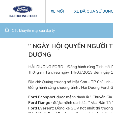
XE MỚI
XE ĐÃ QUA SỬ DỤN
Các khuyến mại của đại lý
” NGÀY HỘI QUYỀN NGƯỜI TI
DƯƠNG
HẢI DƯƠNG FORD – Đồng hành cùng Tỉnh Hải Dươn
Thời gian: Từ chiều ngày 14/03/2019 đến ngày
Địa chỉ: Quảng trường hồ Mật Sơn – TP Chí Linh 
Đồng hành cùng chương trình , Hải Dương Ford rấ
Ford Ecosport
được mệnh danh là ” Chuyên Gia
Ford Ranger
được mệ
nh danh là : ” Vua Bán Tải “
Ford Everest:
Dòng xe SUV hot nhất thị trường