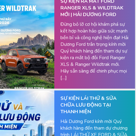
SỰ KIỆN RA MẮT FORD
RANGER XLS & WILDTRAK
MỚI | HẢI DƯƠNG FORD
Đừng bỏ lỡ cơ hội khám phá sự
kết hợp hoàn hảo giữa sức mạnh
bền bỉ và công nghệ hiện đại! Hải
Dương Ford trân trọng kính mời
Quý khách hàng đến tham dự sự
kiện ra mắt bộ đôi Ford Ranger
XLS & Ranger Wildtrak mới.
Hãy sẵn sàng để chinh phục mọi
[…]
SỰ KIỆN LÁI THỬ & SỬA
CHỮA LƯU ĐỘNG TẠI
THANH MIỆN
Hải Dương Ford kính mời Quý
khách hàng đến tham dự chương
trình LÁI THỬ XE FORD & SỬA