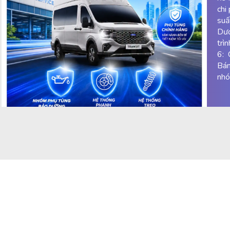
chi
suấ
Dươ
trì
6: 
Bán
nhó