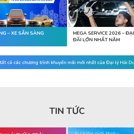
NG – XE SẴN SÀNG
MEGA SERVICE 2026 – ĐẠI
ĐÃI LỚN NHẤT NĂM
ất cả các chương trình khuyến mãi mới nhất của Đại lý Hải 
TIN TỨC