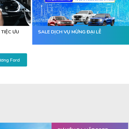
 TIỆC ƯU
SALE DỊCH VỤ MỪNG ĐẠI LỄ
Dương Ford