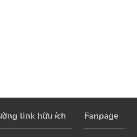
ờng link hữu ích
Fanpage