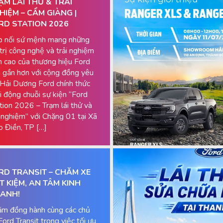
ẠM LÁI THỬ & TRẢI
HIỆM – CẨM GIÀNG |
RD STATION 2026
p nối sứ mệnh mang những
 trị công nghệ và trải nghiệm
h cao của thương hiệu Ford
 gần hơn với cộng đồng yêu
 Hải Dương Ford chính thức
i động chuỗi sự kiện “Ford
tion 2026 – Trạm lái thử và
i nghiệm” với Chặng 01 tại Xã
 Điền, TP […]
RD TRANSIT – CHĂM XE
ẾT KIỆM, AN TÂM KINH
ANH!
m đồng hành cùng các chủ
Ford Transit trong việc tối ưu