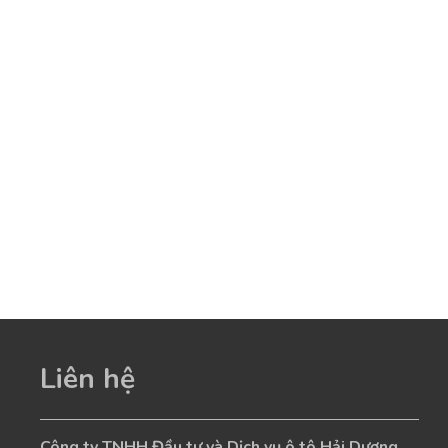
Liên hệ
Công ty TNHH Đầu tư và Dịch vụ ô tô Hải Dương