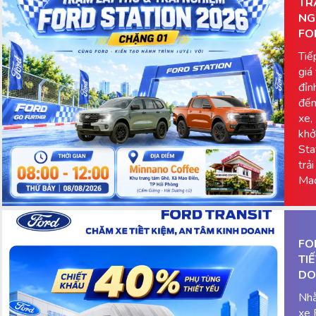
TR
NG
FO
Tiế
giá
đỉn
đến
xe,
khở
Sta
trả
Mao
FO
TI
DO
Nhằ
xe 