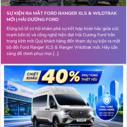
SỰ KIỆN RA MẮT FORD RANGER XLS & WILDTRAK
MỚI | HẢI DƯƠNG FORD
Đừng bỏ lỡ cơ hội khám phá sự kết hợp hoàn hảo giữa sức
mạnh bền bỉ và công nghệ hiện đại! Hải Dương Ford trân
trọng kính mời Quý khách hàng đến tham dự sự kiện ra mắt
bộ đôi Ford Ranger XLS & Ranger Wildtrak mới. Hãy sẵn
sàng để chinh phục mọi […]