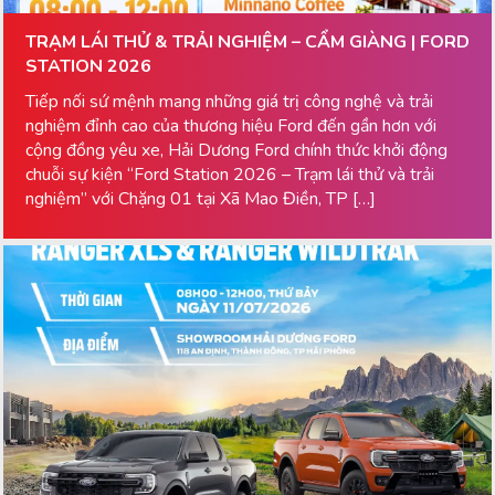
TRẠM LÁI THỬ & TRẢI NGHIỆM – CẨM GIÀNG | FORD
STATION 2026
Tiếp nối sứ mệnh mang những giá trị công nghệ và trải
nghiệm đỉnh cao của thương hiệu Ford đến gần hơn với
cộng đồng yêu xe, Hải Dương Ford chính thức khởi động
chuỗi sự kiện “Ford Station 2026 – Trạm lái thử và trải
nghiệm” với Chặng 01 tại Xã Mao Điền, TP […]