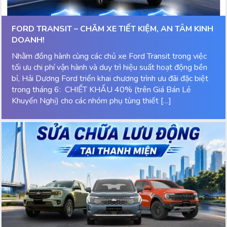
FORD TRANSIT – CHĂM XE TIẾT KIỆM, AN TÂM KINH
DOANH!
Nhằm đồng hành cùng các chủ xe Ford Transit trong việc
tối ưu chi phí vận hành và duy trì hiệu suất hoạt động bền
bỉ, Hải Dương Ford triển khai chương trình ưu đãi đặc biệt
trong tháng 6: CHIẾT KHẤU 40% (trên Giá Bán Lẻ
Khuyến Nghị) cho các nhóm phụ tùng thiết […]