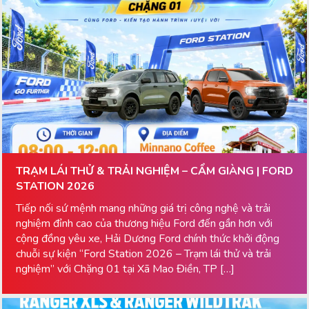
TRẠM LÁI THỬ & TRẢI NGHIỆM – CẨM GIÀNG | FORD
STATION 2026
Tiếp nối sứ mệnh mang những giá trị công nghệ và trải
nghiệm đỉnh cao của thương hiệu Ford đến gần hơn với
cộng đồng yêu xe, Hải Dương Ford chính thức khởi động
chuỗi sự kiện “Ford Station 2026 – Trạm lái thử và trải
nghiệm” với Chặng 01 tại Xã Mao Điền, TP […]