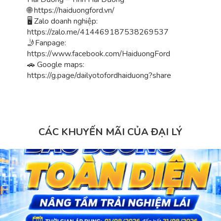
🌐 https://haiduongford.vn/
🖥 Zalo doanh nghiệp:
https://zalo.me/414469187538269537
🤳Fanpage:
https://www.facebook.com/HaiduongFord
🚗 Google maps:
https://g.page/dailyotofordhaiduong?share
CÁC KHUYẾN MÃI CỦA ĐẠI LÝ