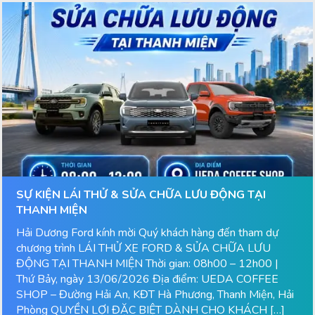
SỰ KIỆN LÁI THỬ & SỬA CHỮA LƯU ĐỘNG TẠI
THANH MIỆN
Hải Dương Ford kính mời Quý khách hàng đến tham dự
chương trình LÁI THỬ XE FORD & SỬA CHỮA LƯU
ĐỘNG TẠI THANH MIỆN Thời gian: 08h00 – 12h00 |
Thứ Bảy, ngày 13/06/2026 Địa điểm: UEDA COFFEE
SHOP – Đường Hải An, KĐT Hà Phương, Thanh Miện, Hải
Phòng QUYỀN LỢI ĐẶC BIỆT DÀNH CHO KHÁCH […]