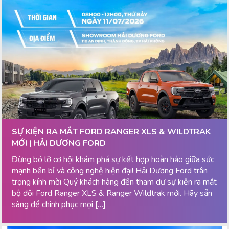
SỰ KIỆN RA MẮT FORD RANGER XLS & WILDTRAK
MỚI | HẢI DƯƠNG FORD
Đừng bỏ lỡ cơ hội khám phá sự kết hợp hoàn hảo giữa sức
mạnh bền bỉ và công nghệ hiện đại! Hải Dương Ford trân
trọng kính mời Quý khách hàng đến tham dự sự kiện ra mắt
bộ đôi Ford Ranger XLS & Ranger Wildtrak mới. Hãy sẵn
sàng để chinh phục mọi […]