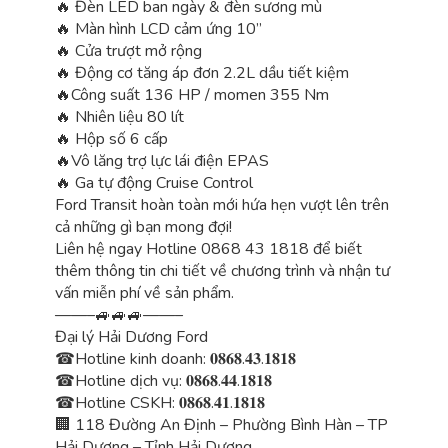
🔥 Đèn LED ban ngày & đèn sương mù
🔥 Màn hình LCD cảm ứng 10”
🔥 Cửa trượt mở rộng
🔥 Động cơ tăng áp đơn 2.2L dầu tiết kiệm
🔥Công suất 136 HP / momen 355 Nm
🔥 Nhiên liệu 80 lít
🔥 Hộp số 6 cấp
🔥Vô lăng trợ lực lái điện EPAS
🔥 Ga tự động Cruise Control
Ford Transit hoàn toàn mới hứa hẹn vượt lên trên
cả những gì bạn mong đợi!
Liên hệ ngay Hotline 0868 43 1818 để biết
thêm thông tin chi tiết về chương trình và nhận tư
vấn miễn phí về sản phẩm.
——–🚙🚙🚙——–
Đại lý Hải Dương Ford
☎Hotline kinh doanh: 𝟎𝟖𝟔𝟖.𝟒𝟑.𝟏𝟖𝟏𝟖
☎Hotline dịch vụ: 𝟎𝟖𝟔𝟖.𝟒𝟒.𝟏𝟖𝟏𝟖
☎Hotline CSKH: 𝟎𝟖𝟔𝟖.𝟒𝟏.𝟏𝟖𝟏𝟖
🏢 118 Đường An Định – Phường Bình Hàn – TP
Hải Dương – Tỉnh Hải Dương