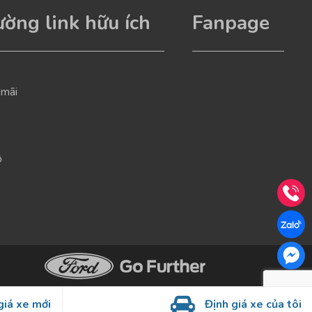
ờng link hữu ích
Fanpage
 mãi
ộ
giá xe mới
Định giá xe của tôi