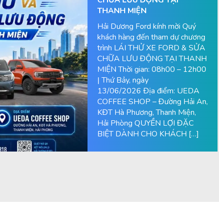
THANH MIỆN
Hải Dương Ford kính mời Quý
khách hàng đến tham dự chương
trình LÁI THỬ XE FORD & SỬA
CHỮA LƯU ĐỘNG TẠI THANH
MIỆN Thời gian: 08h00 – 12h00
| Thứ Bảy, ngày
13/06/2026 Địa điểm: UEDA
COFFEE SHOP – Đường Hải An,
KĐT Hà Phương, Thanh Miện,
Hải Phòng QUYỀN LỢI ĐẶC
BIỆT DÀNH CHO KHÁCH […]