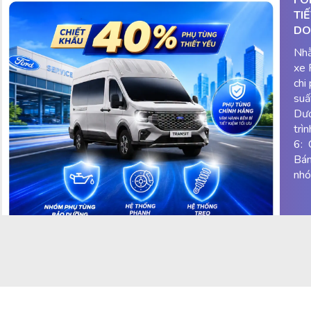
TI
DO
Nhằ
xe 
chi
suấ
Dươ
trì
6: 
Bán
nhó