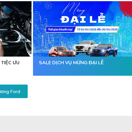
 TIỆC ƯU
SALE DỊCH VỤ MỪNG ĐẠI LỄ
Dương Ford