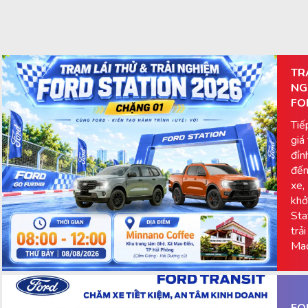
TR
NG
FO
Tiế
giá
đỉn
đến
xe,
khở
Sta
trả
Mao
FO