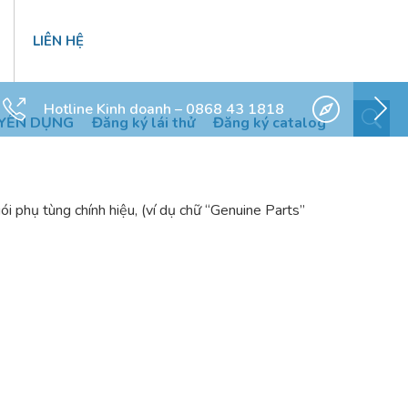
LIÊN HỆ
Hotline Kinh doanh – 0868 43 1818
YỂN DỤNG
Đăng ký lái thử
Đăng ký catalog
i phụ tùng chính hiệu, (ví dụ chữ “Genuine Parts”