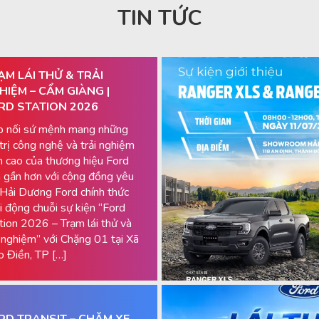
TIN TỨC
ẠM LÁI THỬ & TRẢI
HIỆM – CẨM GIÀNG |
RD STATION 2026
p nối sứ mệnh mang những
 trị công nghệ và trải nghiệm
h cao của thương hiệu Ford
 gần hơn với cộng đồng yêu
 Hải Dương Ford chính thức
i động chuỗi sự kiện “Ford
tion 2026 – Trạm lái thử và
i nghiệm” với Chặng 01 tại Xã
 Điền, TP […]
RD TRANSIT – CHĂM XE