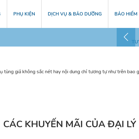
G
PHỤ KIỆN
DỊCH VỤ & BẢO DƯỠNG
BẢO HIỂM
Chăm sóc KH – 0868 41 1818
TU
ụ tùng giả không sắc nét hay nội dung chỉ tương tự như trên bao gó
CÁC KHUYẾN MÃI CỦA ĐẠI LÝ