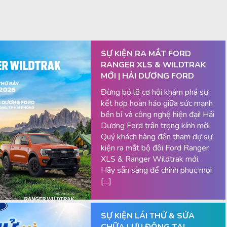
SỰ KIỆN RA MẮT FORD
RANGER XLS & WILDTRAK
MỚI | HẢI DƯƠNG FORD
Đừng bỏ lỡ cơ hội khám phá sự
kết hợp hoàn hảo giữa sức mạnh
bền bỉ và công nghệ hiện đại! Hải
Dương Ford trân trọng kính mời
Quý khách hàng đến tham dự sự
kiện ra mắt bộ đôi Ford Ranger
XLS & Ranger Wildtrak mới.
Hãy sẵn sàng để chinh phục mọi
[…]
SỰ KIỆN LÁI THỬ & SỬA
CHỮA LƯU ĐỘNG TẠI