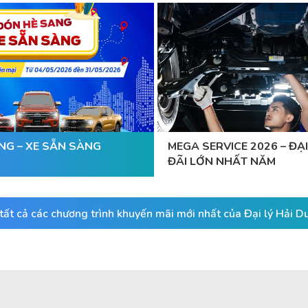
NG – XE SẴN SÀNG
MEGA SERVICE 2026 – ĐẠI
ĐÃI LỚN NHẤT NĂM
ất cả các chương trình khuyến mãi mới nhất của Đại lý Hải 