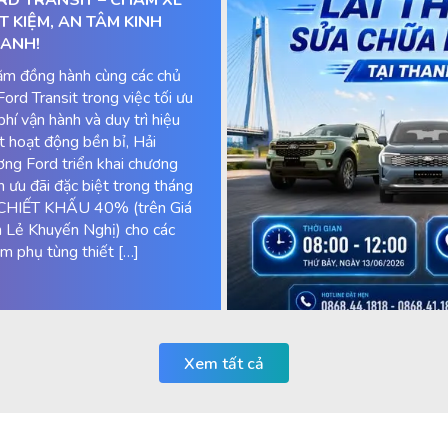
ẾT KIỆM, AN TÂM KINH
ANH!
m đồng hành cùng các chủ
Ford Transit trong việc tối ưu
 phí vận hành và duy trì hiệu
t hoạt động bền bỉ, Hải
ng Ford triển khai chương
nh ưu đãi đặc biệt trong tháng
CHIẾT KHẤU 40% (trên Giá
 Lẻ Khuyến Nghị) cho các
m phụ tùng thiết […]
Xem tất cả