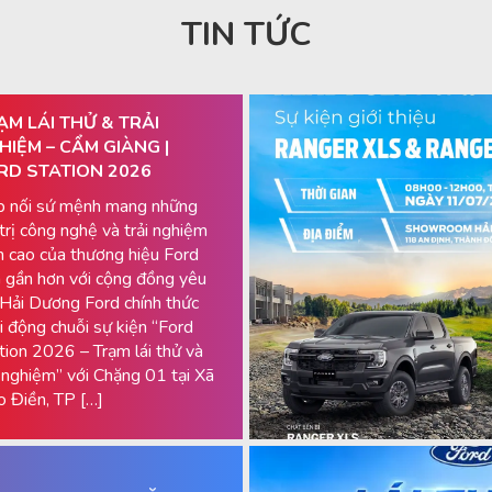
TIN TỨC
ẠM LÁI THỬ & TRẢI
HIỆM – CẨM GIÀNG |
RD STATION 2026
p nối sứ mệnh mang những
 trị công nghệ và trải nghiệm
h cao của thương hiệu Ford
 gần hơn với cộng đồng yêu
 Hải Dương Ford chính thức
i động chuỗi sự kiện “Ford
tion 2026 – Trạm lái thử và
i nghiệm” với Chặng 01 tại Xã
 Điền, TP […]