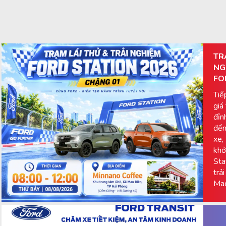
TR
NG
FO
Tiế
giá
đỉn
đến
xe,
khở
Sta
trả
Mao