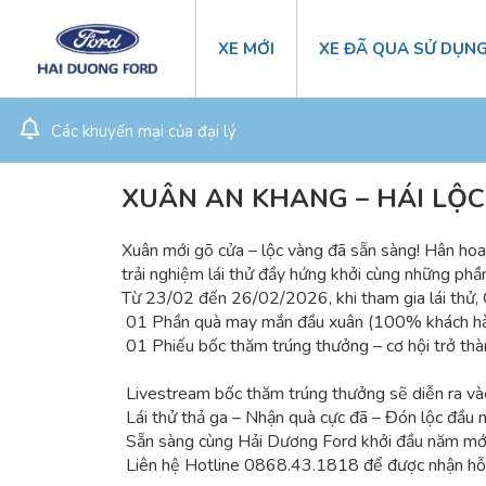
XE MỚI
XE ĐÃ QUA SỬ DỤN
Các khuyến mại của đại lý
XUÂN AN KHANG – HÁI LỘ
Xuân mới gõ cửa – lộc vàng đã sẵn sàng! Hân 
trải nghiệm lái thử đầy hứng khởi cùng những p
Từ 23/02 đến 26/02/2026, khi tham gia lái thử,
01 Phần quà may mắn đầu xuân (100% khách hà
01 Phiếu bốc thăm trúng thưởng – cơ hội trở thà
Livestream bốc thăm trúng thưởng sẽ diễn ra v
Lái thử thả ga – Nhận quà cực đã – Đón lộc đầu 
Sẵn sàng cùng Hải Dương Ford khởi đầu năm mới
Liên hệ Hotline 0868.43.1818 để được nhận hỗ t