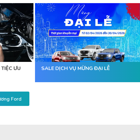
 TIỆC ƯU
SALE DỊCH VỤ MỪNG ĐẠI LỄ
Dương Ford