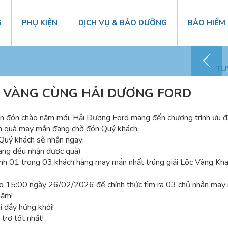
G
PHỤ KIỆN
DỊCH VỤ & BẢO DƯỠNG
BẢO HIỂM
Chăm sóc KH – 0868 41 1818
TU
C VÀNG CÙNG HẢI DƯƠNG FORD
hoan đón chào năm mới, Hải Dương Ford mang đến chương trình
hần quà may mắn đang chờ đón Quý khách.
 Quý khách sẽ nhận ngay:
ng đều nhận được quà)
nh 01 trong 03 khách hàng may mắn nhất trúng giải Lộc Vàng Kha
ào 15:00 ngày 26/02/2026 để chính thức tìm ra 03 chủ nhân may
năm!
 đầy hứng khởi!
rợ tốt nhất!