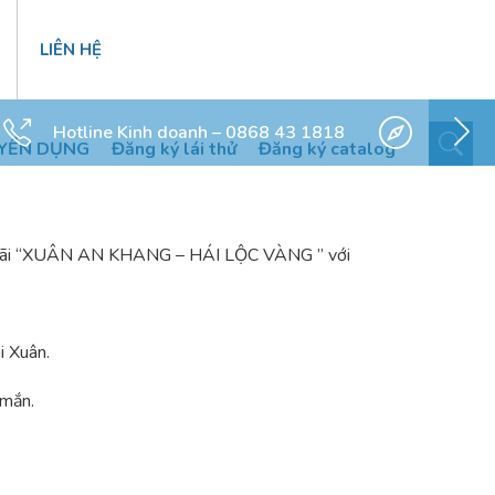
LIÊN HỆ
Hotline Kinh doanh – 0868 43 1818
YỂN DỤNG
Đăng ký lái thử
Đăng ký catalog
 ưu đãi “XUÂN AN KHANG – HÁI LỘC VÀNG ” với
i Xuân.
 mắn.