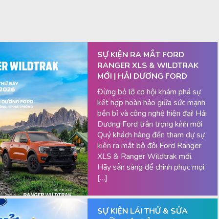
SỰ KIỆN RA MẮT FORD
RANGER XLS & WILDTRAK
MỚI | HẢI DƯƠNG FORD
Đừng bỏ lỡ cơ hội khám phá sự
kết hợp hoàn hảo giữa sức mạnh
bền bỉ và công nghệ hiện đại! Hải
Dương Ford trân trọng kính mời
Quý khách hàng đến tham dự sự
kiện ra mắt bộ đôi Ford Ranger
XLS & Ranger Wildtrak mới.
Hãy sẵn sàng để chinh phục mọi
[…]
SỰ KIỆN LÁI THỬ & SỬA