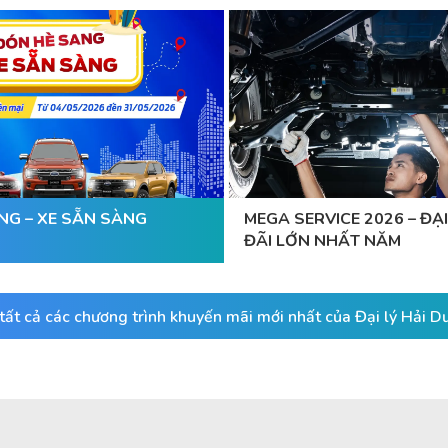
NG – XE SẴN SÀNG
MEGA SERVICE 2026 – ĐẠI
ĐÃI LỚN NHẤT NĂM
ất cả các chương trình khuyến mãi mới nhất của Đại lý Hải 