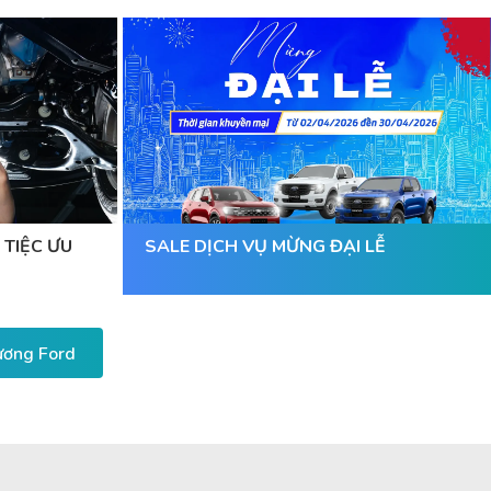
 TIỆC ƯU
SALE DỊCH VỤ MỪNG ĐẠI LỄ
Dương Ford