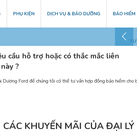
G
PHỤ KIỆN
DỊCH VỤ & BẢO DƯỠNG
BẢO HIỂM
Chăm sóc KH – 0868 41 1818
TU
yêu cầu hỗ trợ hoặc có thắc mắc liên
này ?
Hải Dương Ford để chúng tôi có thể tư vấn hợp đồng bảo hiểm ch
CÁC KHUYẾN MÃI CỦA ĐẠI LÝ