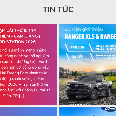
TIN TỨC
ẠM LÁI THỬ & TRẢI
HIỆM – CẨM GIÀNG |
RD STATION 2026
p nối sứ mệnh mang những
 trị công nghệ và trải nghiệm
h cao của thương hiệu Ford
 gần hơn với cộng đồng yêu
 Hải Dương Ford chính thức
i động chuỗi sự kiện “Ford
tion 2026 – Trạm lái thử và
i nghiệm” với Chặng 01 tại Xã
 Điền, TP […]