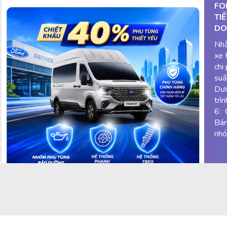
FO
TI
DO
Nhằ
xe 
chi
suấ
Dươ
trì
6: 
Bán
nhó