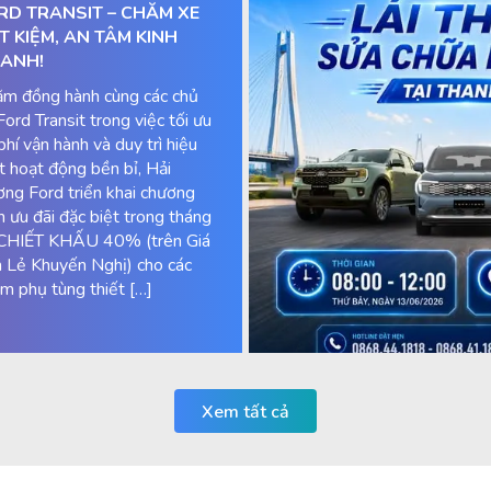
RD TRANSIT – CHĂM XE
ẾT KIỆM, AN TÂM KINH
ANH!
m đồng hành cùng các chủ
Ford Transit trong việc tối ưu
 phí vận hành và duy trì hiệu
t hoạt động bền bỉ, Hải
ng Ford triển khai chương
nh ưu đãi đặc biệt trong tháng
CHIẾT KHẤU 40% (trên Giá
 Lẻ Khuyến Nghị) cho các
m phụ tùng thiết […]
Xem tất cả