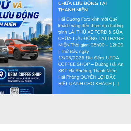
CHỮA LƯU ĐỘNG TẠI
THANH MIỆN
Hải Dương Ford kính mời Quý
khách hàng đến tham dự chương
trình LÁI THỬ XE FORD & SỬA
CHỮA LƯU ĐỘNG TẠI THANH
MIỆN Thời gian: 08h00 – 12h00
| Thứ Bảy, ngày
13/06/2026 Địa điểm: UEDA
COFFEE SHOP – Đường Hải An,
KĐT Hà Phương, Thanh Miện,
Hải Phòng QUYỀN LỢI ĐẶC
BIỆT DÀNH CHO KHÁCH […]