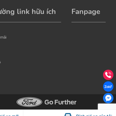
ờng link hữu ích
Fanpage
 mãi
ộ