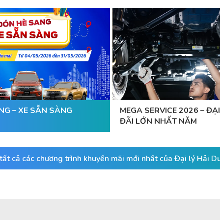
NG – XE SẴN SÀNG
MEGA SERVICE 2026 – ĐẠI
ĐÃI LỚN NHẤT NĂM
ất cả các chương trình khuyến mãi mới nhất của Đại lý Hải 