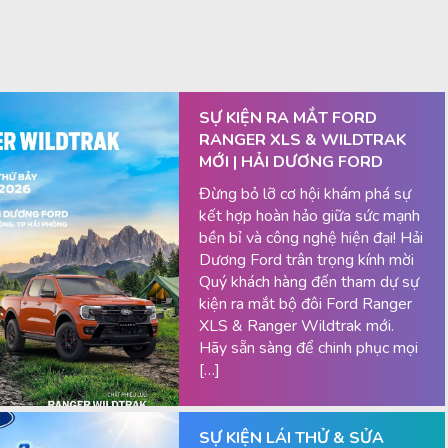
SỰ KIỆN RA MẮT FORD
RANGER XLS & WILDTRAK
MỚI | HẢI DƯƠNG FORD
Đừng bỏ lỡ cơ hội khám phá sự
kết hợp hoàn hảo giữa sức mạnh
bền bỉ và công nghệ hiện đại! Hải
Dương Ford trân trọng kính mời
Quý khách hàng đến tham dự sự
kiện ra mắt bộ đôi Ford Ranger
XLS & Ranger Wildtrak mới.
Hãy sẵn sàng để chinh phục mọi
[…]
SỰ KIỆN LÁI THỬ & SỬA