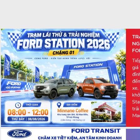
TR
NG
FO
Tiế
giá
đỉn
đến
xe,
khở
Sta
trả
Mao