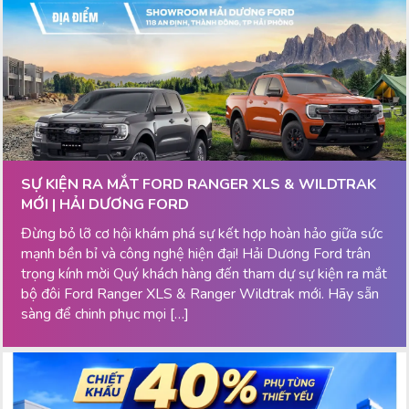
SỰ KIỆN RA MẮT FORD RANGER XLS & WILDTRAK
MỚI | HẢI DƯƠNG FORD
Đừng bỏ lỡ cơ hội khám phá sự kết hợp hoàn hảo giữa sức
mạnh bền bỉ và công nghệ hiện đại! Hải Dương Ford trân
trọng kính mời Quý khách hàng đến tham dự sự kiện ra mắt
bộ đôi Ford Ranger XLS & Ranger Wildtrak mới. Hãy sẵn
sàng để chinh phục mọi […]