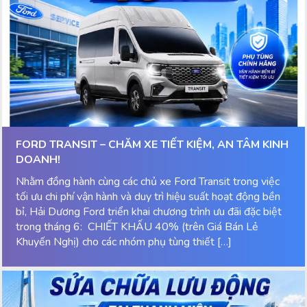
FORD TRANSIT – CHĂM XE TIẾT KIỆM, AN TÂM KINH
DOANH!
Nhằm đồng hành cùng các chủ xe Ford Transit trong việc
tối ưu chi phí vận hành và duy trì hiệu suất hoạt động bền
bỉ, Hải Dương Ford triển khai chương trình ưu đãi đặc biệt
trong tháng 6: CHIẾT KHẤU 40% (trên Giá Bán Lẻ
Khuyến Nghị) cho các nhóm phụ tùng thiết […]