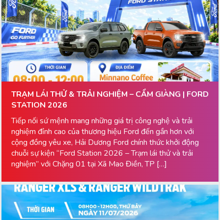
TRẠM LÁI THỬ & TRẢI NGHIỆM – CẨM GIÀNG | FORD
STATION 2026
Tiếp nối sứ mệnh mang những giá trị công nghệ và trải
nghiệm đỉnh cao của thương hiệu Ford đến gần hơn với
cộng đồng yêu xe, Hải Dương Ford chính thức khởi động
chuỗi sự kiện “Ford Station 2026 – Trạm lái thử và trải
nghiệm” với Chặng 01 tại Xã Mao Điền, TP […]