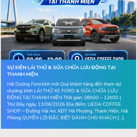
SỰ KIỆN LÁI THỬ & SỬA CHỮA LƯU ĐỘNG TẠI
THANH MIỆN
Hải Dương Ford kính mời Quý khách hàng đến tham dự
chương trình LÁI THỬ XE FORD & SỬA CHỮA LƯU
ĐỘNG TẠI THANH MIỆN Thời gian: 08h00 – 12h00 |
Thứ Bảy, ngày 13/06/2026 Địa điểm: UEDA COFFEE
SHOP – Đường Hải An, KĐT Hà Phương, Thanh Miện, Hải
Phòng QUYỀN LỢI ĐẶC BIỆT DÀNH CHO KHÁCH […]