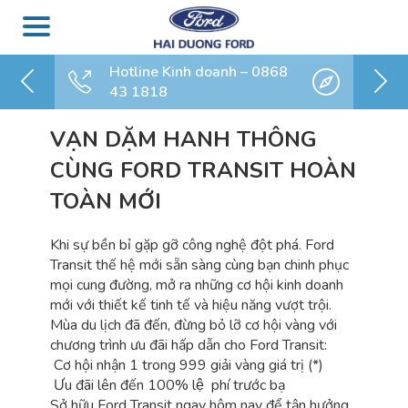
Hotline Kinh doanh – 0868
43 1818
VẠN DẶM HANH THÔNG
CÙNG FORD TRANSIT HOÀN
TOÀN MỚI
Khi sự bền bỉ gặp gỡ công nghệ đột phá. Ford
Transit thế hệ mới sẵn sàng cùng bạn chinh phục
mọi cung đường, mở ra những cơ hội kinh doanh
mới với thiết kế tinh tế và hiệu năng vượt trội.
Mùa du lịch đã đến, đừng bỏ lỡ cơ hội vàng với
chương trình ưu đãi hấp dẫn cho Ford Transit:
Cơ hội nhận 1 trong 999 giải vàng giá trị (*)
Ưu đãi lên đến 100% lệ phí trước bạ
Sở hữu Ford Transit ngay hôm nay để tận hưởng