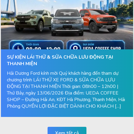
SỰ KIỆN LÁI THỬ & SỬA CHỮA LƯU ĐỘNG TẠI
THANH MIỆN
Hải Dương Ford kính mời Quý khách hàng đến tham dự
chương trình LÁI THỬ XE FORD & SỬA CHỮA LƯU
ĐỘNG TẠI THANH MIỆN Thời gian: 08h00 – 12h00 |
Thứ Bảy, ngày 13/06/2026 Địa điểm: UEDA COFFEE
SHOP – Đường Hải An, KĐT Hà Phương, Thanh Miện, Hải
Phòng QUYỀN LỢI ĐẶC BIỆT DÀNH CHO KHÁCH […]
Xem tất cả