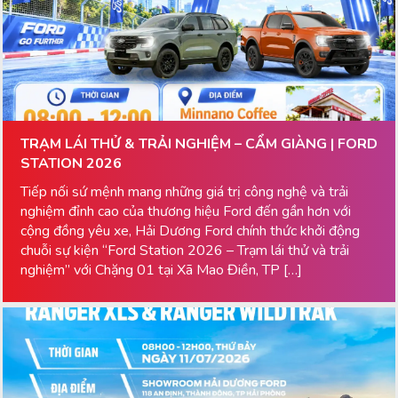
TRẠM LÁI THỬ & TRẢI NGHIỆM – CẨM GIÀNG | FORD
STATION 2026
Tiếp nối sứ mệnh mang những giá trị công nghệ và trải
nghiệm đỉnh cao của thương hiệu Ford đến gần hơn với
cộng đồng yêu xe, Hải Dương Ford chính thức khởi động
chuỗi sự kiện “Ford Station 2026 – Trạm lái thử và trải
nghiệm” với Chặng 01 tại Xã Mao Điền, TP […]