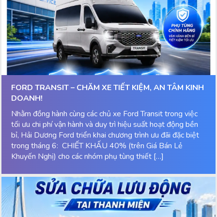
FORD TRANSIT – CHĂM XE TIẾT KIỆM, AN TÂM KINH
DOANH!
Nhằm đồng hành cùng các chủ xe Ford Transit trong việc
tối ưu chi phí vận hành và duy trì hiệu suất hoạt động bền
bỉ, Hải Dương Ford triển khai chương trình ưu đãi đặc biệt
trong tháng 6: CHIẾT KHẤU 40% (trên Giá Bán Lẻ
Khuyến Nghị) cho các nhóm phụ tùng thiết […]