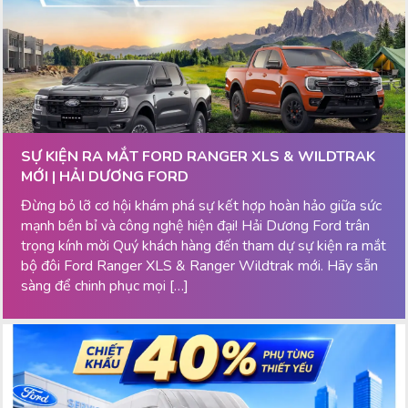
SỰ KIỆN RA MẮT FORD RANGER XLS & WILDTRAK
MỚI | HẢI DƯƠNG FORD
Đừng bỏ lỡ cơ hội khám phá sự kết hợp hoàn hảo giữa sức
mạnh bền bỉ và công nghệ hiện đại! Hải Dương Ford trân
trọng kính mời Quý khách hàng đến tham dự sự kiện ra mắt
bộ đôi Ford Ranger XLS & Ranger Wildtrak mới. Hãy sẵn
sàng để chinh phục mọi […]