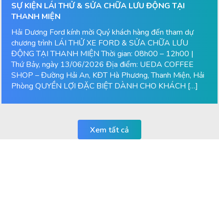
SỰ KIỆN LÁI THỬ & SỬA CHỮA LƯU ĐỘNG TẠI
THANH MIỆN
Hải Dương Ford kính mời Quý khách hàng đến tham dự
chương trình LÁI THỬ XE FORD & SỬA CHỮA LƯU
ĐỘNG TẠI THANH MIỆN Thời gian: 08h00 – 12h00 |
Thứ Bảy, ngày 13/06/2026 Địa điểm: UEDA COFFEE
SHOP – Đường Hải An, KĐT Hà Phương, Thanh Miện, Hải
Phòng QUYỀN LỢI ĐẶC BIỆT DÀNH CHO KHÁCH […]
Xem tất cả