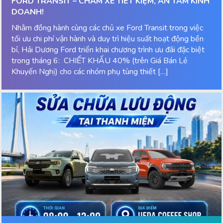
FORD TRANSIT – CHĂM XE TIẾT KIỆM, AN TÂM KINH
DOANH!
Nhằm đồng hành cùng các chủ xe Ford Transit trong việc
tối ưu chi phí vận hành và duy trì hiệu suất hoạt động bền
bỉ, Hải Dương Ford triển khai chương trình ưu đãi đặc biệt
trong tháng 6: CHIẾT KHẤU 40% (trên Giá Bán Lẻ
Khuyến Nghị) cho các nhóm phụ tùng thiết […]