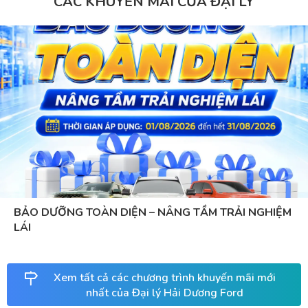
CÁC KHUYẾN MÃI CỦA ĐẠI LÝ
BẢO DƯỠNG TOÀN DIỆN – NÂNG TẦM TRẢI NGHIỆM
LÁI
Xem tất cả các chương trình khuyến mãi mới
nhất của Đại lý Hải Dương Ford