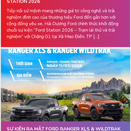
STATION 2026
Tiếp nối sứ mệnh mang những giá trị công nghệ và trải
nghiệm đỉnh cao của thương hiệu Ford đến gần hơn với
cộng đồng yêu xe, Hải Dương Ford chính thức khởi động
chuỗi sự kiện “Ford Station 2026 – Trạm lái thử và trải
nghiệm” với Chặng 01 tại Xã Mao Điền, TP […]
SỰ KIỆN RA MẮT FORD RANGER XLS & WILDTRAK