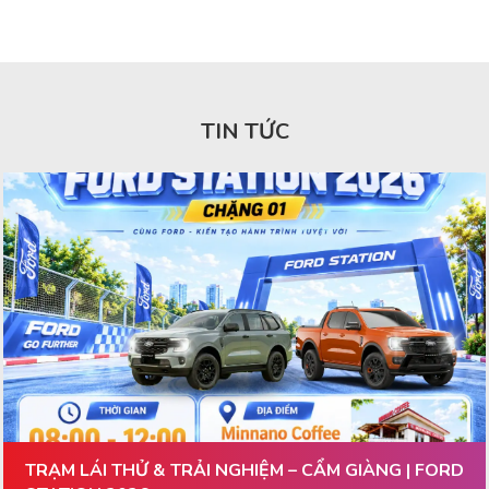
TIN TỨC
TRẠM LÁI THỬ & TRẢI NGHIỆM – CẨM GIÀNG | FORD