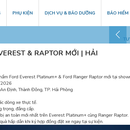
G
PHỤ KIỆN
DỊCH VỤ & BẢO DƯỠNG
BẢO HIỂM
Chăm sóc KH – 0868 41 1818
TU
EVEREST & RAPTOR MỚI | HẢI
 phẩm Ford Everest Platinum+ & Ford Ranger Raptor mới tại sho
5/2026
n Định, Thành Đông, TP. Hải Phòng
ác dòng xe thực tế.
 trọng, đẳng cấp.
ị an toàn mới nhất trên Everest Platinum+ cùng Ranger Raptor.
 hấp dẫn khi ký hợp đồng đặt xe ngay tại sự kiện.