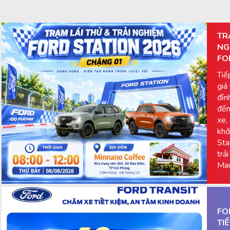
TR
NG
FO
Tiế
giá
đỉn
đến
xe,
khở
Sta
trả
Mao
FO
TI