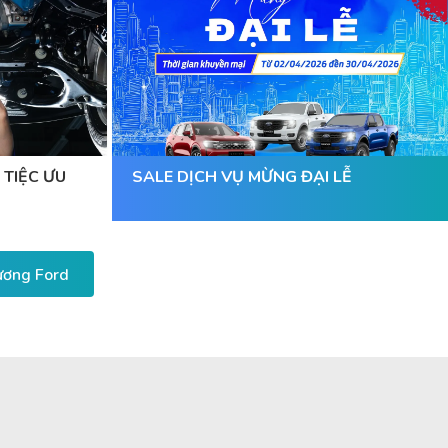
 TIỆC ƯU
SALE DỊCH VỤ MỪNG ĐẠI LỄ
Dương Ford