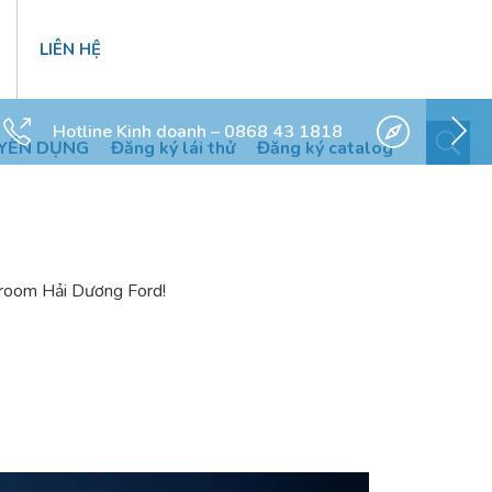
LIÊN HỆ
Hotline Kinh doanh – 0868 43 1818
YỂN DỤNG
Đăng ký lái thử
Đăng ký catalog
wroom Hải Dương Ford!