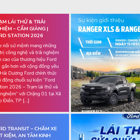
ẠM LÁI THỬ & TRẢI
HIỆM – CẨM GIÀNG |
RD STATION 2026
p nối sứ mệnh mang những
 trị công nghệ và trải nghiệm
h cao của thương hiệu Ford
 gần hơn với cộng đồng yêu
 Hải Dương Ford chính thức
i động chuỗi sự kiện “Ford
tion 2026 – Trạm lái thử và
i nghiệm” với Chặng 01 tại Xã
 Điền, TP […]
RD TRANSIT – CHĂM XE
ẾT KIỆM, AN TÂM KINH