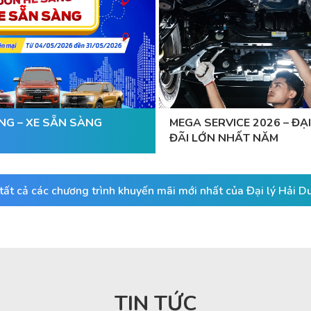
NG – XE SẴN SÀNG
MEGA SERVICE 2026 – ĐẠI
ĐÃI LỚN NHẤT NĂM
ất cả các chương trình khuyến mãi mới nhất của Đại lý Hải 
TIN TỨC