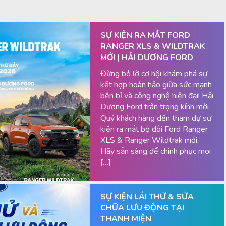
SỰ KIỆN RA MẮT FORD
RANGER XLS & WILDTRAK
MỚI | HẢI DƯƠNG FORD
Đừng bỏ lỡ cơ hội khám phá sự
kết hợp hoàn hảo giữa sức mạnh
bền bỉ và công nghệ hiện đại! Hải
Dương Ford trân trọng kính mời
Quý khách hàng đến tham dự sự
kiện ra mắt bộ đôi Ford Ranger
XLS & Ranger Wildtrak mới.
Hãy sẵn sàng để chinh phục mọi
[…]
SỰ KIỆN LÁI THỬ & SỬA
CHỮA LƯU ĐỘNG TẠI
THANH MIỆN