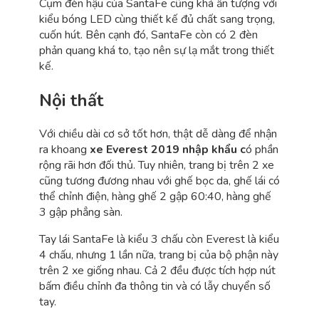
Cụm đèn hậu của SantaFe cũng khá ấn tượng với
kiểu bóng LED cùng thiết kế đủ chất sang trọng,
cuốn hút. Bên cạnh đó, SantaFe còn có 2 đèn
phản quang khá to, tạo nên sự lạ mắt trong thiết
kế.
Nội thất
Với chiều dài cơ sở tốt hơn, thật dễ dàng để nhận
ra khoang
xe Everest 2019 nhập khẩu c
ó phần
rộng rãi hơn đối thủ. Tuy nhiên, trang bị trên 2 xe
cũng tương đương nhau với ghế bọc da, ghế lái có
thể chỉnh điện, hàng ghế 2 gập 60:40, hàng ghế
3 gập phẳng sàn.
Tay lái SantaFe là kiểu 3 chấu còn Everest là kiểu
4 chấu, nhưng 1 lần nữa, trang bị của bộ phận này
trên 2 xe giống nhau. Cả 2 đều được tích hợp nút
bấm điều chỉnh đa thông tin và có lẫy chuyển số
tay.