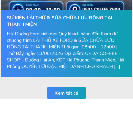
SỰ KIỆN LÁI THỬ & SỬA CHỮA LƯU ĐỘNG TẠI
THANH MIỆN
Hải Dương Ford kính mời Quý khách hàng đến tham dự
chương trình LÁI THỬ XE FORD & SỬA CHỮA LƯU
ĐỘNG TẠI THANH MIỆN Thời gian: 08h00 – 12h00 |
Thứ Bảy, ngày 13/06/2026 Địa điểm: UEDA COFFEE
SHOP – Đường Hải An, KĐT Hà Phương, Thanh Miện, Hải
Phòng QUYỀN LỢI ĐẶC BIỆT DÀNH CHO KHÁCH […]
Xem tất cả