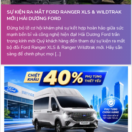
SỰ KIỆN RA MẮT FORD RANGER XLS & WILDTRAK
MỚI | HẢI DƯƠNG FORD
Đừng bỏ lỡ cơ hội khám phá sự kết hợp hoàn hảo giữa sức
mạnh bền bỉ và công nghệ hiện đại! Hải Dương Ford trân
trọng kính mời Quý khách hàng đến tham dự sự kiện ra mắt
bộ đôi Ford Ranger XLS & Ranger Wildtrak mới. Hãy sẵn
sàng để chinh phục mọi […]