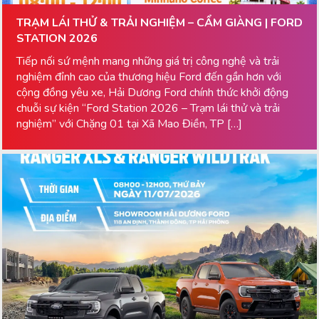
TRẠM LÁI THỬ & TRẢI NGHIỆM – CẨM GIÀNG | FORD
STATION 2026
Tiếp nối sứ mệnh mang những giá trị công nghệ và trải
nghiệm đỉnh cao của thương hiệu Ford đến gần hơn với
cộng đồng yêu xe, Hải Dương Ford chính thức khởi động
chuỗi sự kiện “Ford Station 2026 – Trạm lái thử và trải
nghiệm” với Chặng 01 tại Xã Mao Điền, TP […]