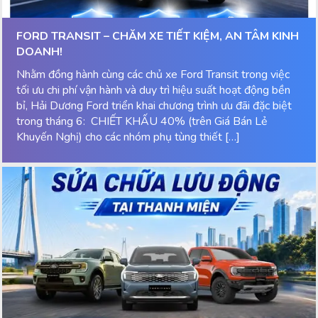
FORD TRANSIT – CHĂM XE TIẾT KIỆM, AN TÂM KINH
DOANH!
Nhằm đồng hành cùng các chủ xe Ford Transit trong việc
tối ưu chi phí vận hành và duy trì hiệu suất hoạt động bền
bỉ, Hải Dương Ford triển khai chương trình ưu đãi đặc biệt
trong tháng 6: CHIẾT KHẤU 40% (trên Giá Bán Lẻ
Khuyến Nghị) cho các nhóm phụ tùng thiết […]