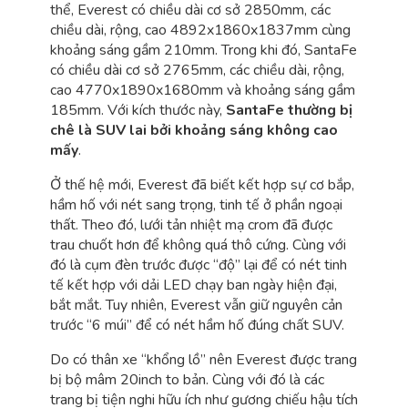
thể, Everest có chiều dài cơ sở 2850mm, các
chiều dài, rộng, cao 4892x1860x1837mm cùng
khoảng sáng gầm 210mm. Trong khi đó, SantaFe
có chiều dài cơ sở 2765mm, các chiều dài, rộng,
cao 4770x1890x1680mm và khoảng sáng gầm
185mm. Với kích thước này,
SantaFe thường bị
chê là SUV lai bởi khoảng sáng không cao
mấy
.
Ở thế hệ mới, Everest đã biết kết hợp sự cơ bắp,
hầm hố với nét sang trọng, tinh tế ở phần ngoại
thất. Theo đó, lưới tản nhiệt mạ crom đã được
trau chuốt hơn để không quá thô cứng. Cùng với
đó là cụm đèn trước được “độ” lại để có nét tinh
tế kết hợp với dải LED chạy ban ngày hiện đại,
bắt mắt. Tuy nhiên, Everest vẫn giữ nguyên cản
trước “6 múi” để có nét hầm hố đúng chất SUV.
Do có thân xe “khổng lồ” nên Everest được trang
bị bộ mâm 20inch to bản. Cùng với đó là các
trang bị tiện nghi hữu ích như gương chiếu hậu tích