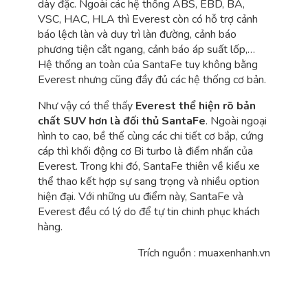
dày đặc. Ngoài các hệ thống ABS, EBD, BA,
VSC, HAC, HLA thì Everest còn có hỗ trợ cảnh
báo lệch làn và duy trì làn đường, cảnh báo
phương tiện cắt ngang, cảnh báo áp suất lốp,…
Hệ thống an toàn của SantaFe tuy không bằng
Everest nhưng cũng đầy đủ các hệ thống cơ bản.
Như vậy có thể thấy
Everest thể hiện rõ bản
chất SUV hơn là đối thủ SantaFe
. Ngoài ngoại
hình to cao, bề thế cùng các chi tiết cơ bắp, cứng
cáp thì khối động cơ Bi turbo là điểm nhấn của
Everest. Trong khi đó, SantaFe thiên về kiểu xe
thể thao kết hợp sự sang trọng và nhiều option
hiện đại. Với những ưu điểm này, SantaFe và
Everest đều có lý do để tự tin chinh phục khách
hàng.
Trích nguồn : muaxenhanh.vn