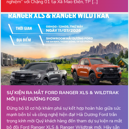
nghiệm” với Chặng 01 tại Xã Mao Điền, TP […]
SỰ KIỆN RA MẮT FORD RANGER XLS & WILDTRAK
MỚI | HẢI DƯƠNG FORD
Đừng bỏ lỡ cơ hội khám phá sự kết hợp hoàn hảo giữa sức
mạnh bền bỉ và công nghệ hiện đại! Hải Dương Ford trân
trọng kính mời Quý khách hàng đến tham dự sự kiện ra mắt
bộ đôi Ford Ranger XLS & Ranger Wildtrak mới. Hãy sẵn