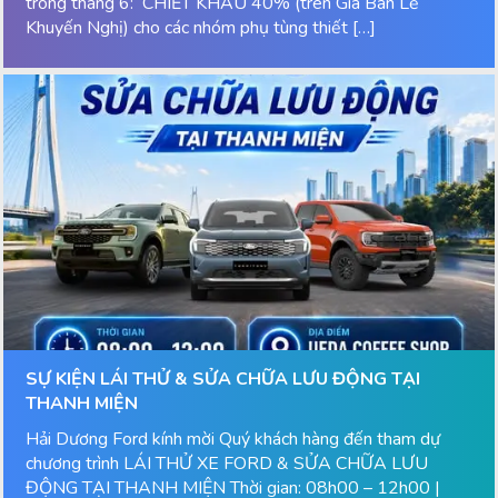
trong tháng 6: CHIẾT KHẤU 40% (trên Giá Bán Lẻ
Khuyến Nghị) cho các nhóm phụ tùng thiết […]
SỰ KIỆN LÁI THỬ & SỬA CHỮA LƯU ĐỘNG TẠI
THANH MIỆN
Hải Dương Ford kính mời Quý khách hàng đến tham dự
chương trình LÁI THỬ XE FORD & SỬA CHỮA LƯU
ĐỘNG TẠI THANH MIỆN Thời gian: 08h00 – 12h00 |