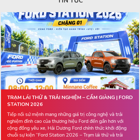
TIN TỨC
TRẠM LÁI THỬ & TRẢI NGHIỆM – CẨM GIÀNG | FORD
STATION 2026
Tiếp nối sứ mệnh mang những giá trị công nghệ và trải
nghiệm đỉnh cao của thương hiệu Ford đến gần hơn với
cộng đồng yêu xe, Hải Dương Ford chính thức khởi động
chuỗi sự kiện “Ford Station 2026 – Trạm lái thử và trải