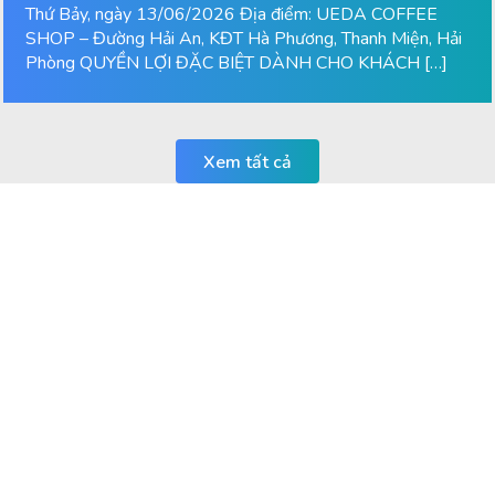
Thứ Bảy, ngày 13/06/2026 Địa điểm: UEDA COFFEE
SHOP – Đường Hải An, KĐT Hà Phương, Thanh Miện, Hải
Phòng QUYỀN LỢI ĐẶC BIỆT DÀNH CHO KHÁCH […]
Xem tất cả