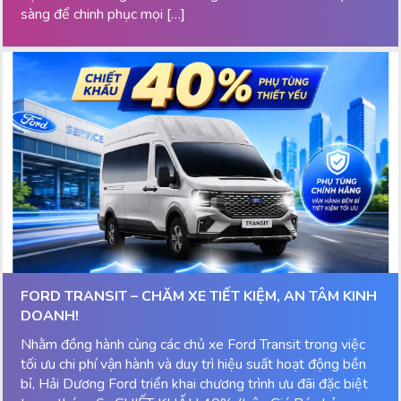
sàng để chinh phục mọi […]
FORD TRANSIT – CHĂM XE TIẾT KIỆM, AN TÂM KINH
DOANH!
Nhằm đồng hành cùng các chủ xe Ford Transit trong việc
tối ưu chi phí vận hành và duy trì hiệu suất hoạt động bền
bỉ, Hải Dương Ford triển khai chương trình ưu đãi đặc biệt