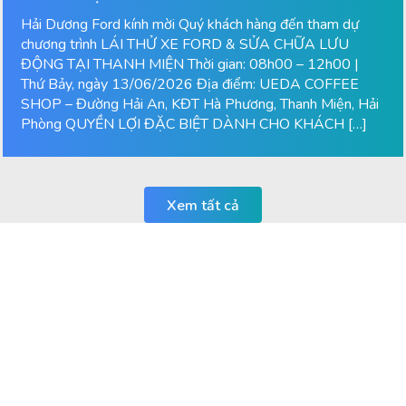
Hải Dương Ford kính mời Quý khách hàng đến tham dự
chương trình LÁI THỬ XE FORD & SỬA CHỮA LƯU
ĐỘNG TẠI THANH MIỆN Thời gian: 08h00 – 12h00 |
Thứ Bảy, ngày 13/06/2026 Địa điểm: UEDA COFFEE
SHOP – Đường Hải An, KĐT Hà Phương, Thanh Miện, Hải
Phòng QUYỀN LỢI ĐẶC BIỆT DÀNH CHO KHÁCH […]
Xem tất cả