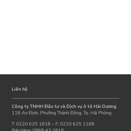
Liên hệ
Công ty TNHH Đầu tư và Dịch vụ ô tô Hải Dương
118 An Định, Phường Thành Đông, Tp. Hải Phòng
T:
0220 625 1818
– F: 0220 625 1188
Bán hàng:
0868 43 1818