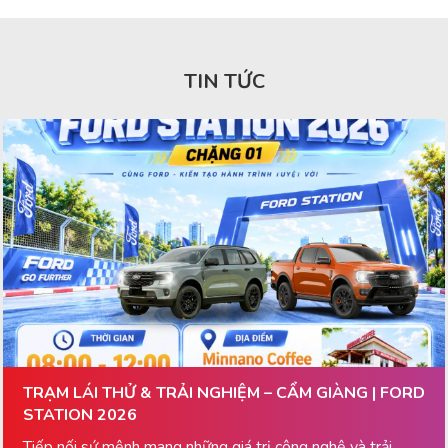
TIN TỨC
TRẠM LÁI THỬ & TRẢI NGHIỆM – CẨM GIÀNG | FORD
STATION 2026
Tiếp nối sứ mệnh mang những giá trị công nghệ và trải