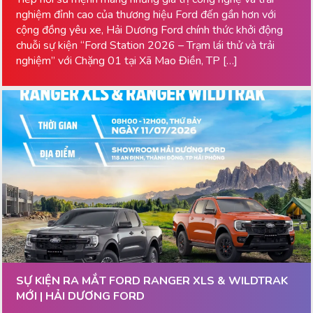
nghiệm đỉnh cao của thương hiệu Ford đến gần hơn với
cộng đồng yêu xe, Hải Dương Ford chính thức khởi động
chuỗi sự kiện “Ford Station 2026 – Trạm lái thử và trải
nghiệm” với Chặng 01 tại Xã Mao Điền, TP […]
SỰ KIỆN RA MẮT FORD RANGER XLS & WILDTRAK
MỚI | HẢI DƯƠNG FORD