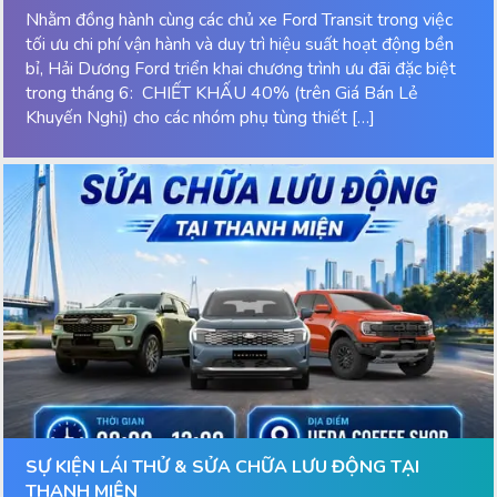
Nhằm đồng hành cùng các chủ xe Ford Transit trong việc
tối ưu chi phí vận hành và duy trì hiệu suất hoạt động bền
bỉ, Hải Dương Ford triển khai chương trình ưu đãi đặc biệt
trong tháng 6: CHIẾT KHẤU 40% (trên Giá Bán Lẻ
Khuyến Nghị) cho các nhóm phụ tùng thiết […]
SỰ KIỆN LÁI THỬ & SỬA CHỮA LƯU ĐỘNG TẠI
THANH MIỆN