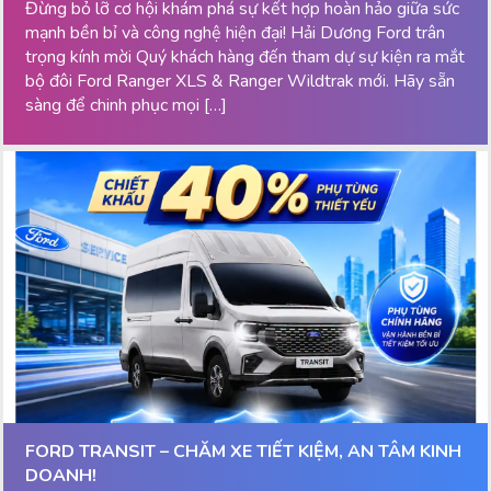
Đừng bỏ lỡ cơ hội khám phá sự kết hợp hoàn hảo giữa sức
mạnh bền bỉ và công nghệ hiện đại! Hải Dương Ford trân
trọng kính mời Quý khách hàng đến tham dự sự kiện ra mắt
bộ đôi Ford Ranger XLS & Ranger Wildtrak mới. Hãy sẵn
sàng để chinh phục mọi […]
FORD TRANSIT – CHĂM XE TIẾT KIỆM, AN TÂM KINH
DOANH!