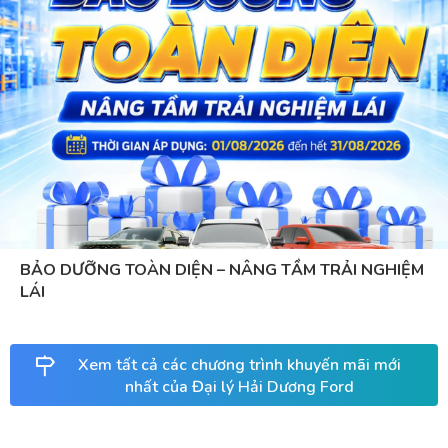
BẢO DƯỠNG TOÀN DIỆN – NÂNG TẦM TRẢI NGHIỆM
LÁI
Xem tất cả các chương trình khuyến mãi mới
nhất của Đại lý Hải Dương Ford