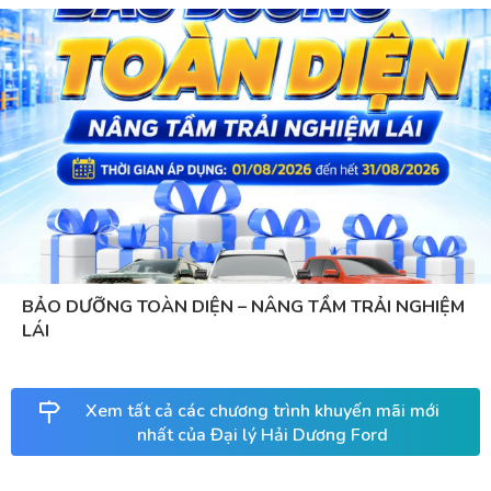
BẢO DƯỠNG TOÀN DIỆN – NÂNG TẦM TRẢI NGHIỆM
LÁI
Xem tất cả các chương trình khuyến mãi mới
nhất của Đại lý Hải Dương Ford