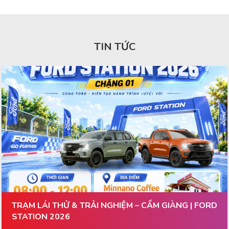
TIN TỨC
TRẠM LÁI THỬ & TRẢI NGHIỆM – CẨM GIÀNG | FORD
STATION 2026