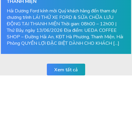
THANH MIỆN
Hải Dương Ford kính mời Quý khách hàng đến tham dự
chương trình LÁI THỬ XE FORD & SỬA CHỮA LƯU
ĐỘNG TẠI THANH MIỆN Thời gian: 08h00 – 12h00 |
Thứ Bảy, ngày 13/06/2026 Địa điểm: UEDA COFFEE
SHOP – Đường Hải An, KĐT Hà Phương, Thanh Miện, Hải
Phòng QUYỀN LỢI ĐẶC BIỆT DÀNH CHO KHÁCH […]
Xem tất cả