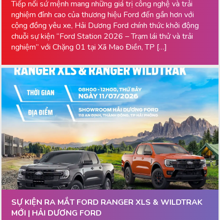
Tiếp nối sứ mệnh mang những giá trị công nghệ và trải
nghiệm đỉnh cao của thương hiệu Ford đến gần hơn với
cộng đồng yêu xe, Hải Dương Ford chính thức khởi động
chuỗi sự kiện “Ford Station 2026 – Trạm lái thử và trải
nghiệm” với Chặng 01 tại Xã Mao Điền, TP […]
SỰ KIỆN RA MẮT FORD RANGER XLS & WILDTRAK
MỚI | HẢI DƯƠNG FORD