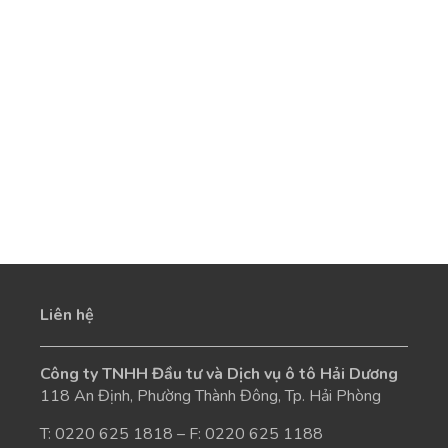
Liên hệ
Công ty TNHH Đầu tư và Dịch vụ ô tô Hải Dương
118 An Định, Phường Thành Đông, Tp. Hải Phòng
T:
0220 625 1818
– F: 0220 625 1188