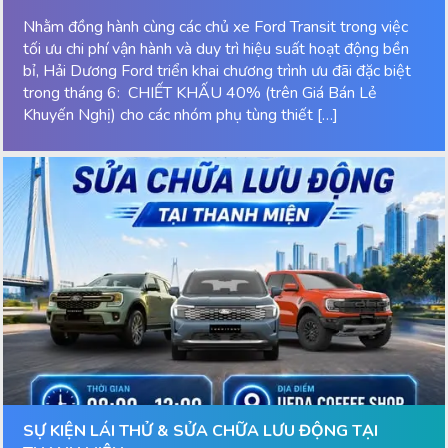
Nhằm đồng hành cùng các chủ xe Ford Transit trong việc
tối ưu chi phí vận hành và duy trì hiệu suất hoạt động bền
bỉ, Hải Dương Ford triển khai chương trình ưu đãi đặc biệt
trong tháng 6: CHIẾT KHẤU 40% (trên Giá Bán Lẻ
Khuyến Nghị) cho các nhóm phụ tùng thiết […]
SỰ KIỆN LÁI THỬ & SỬA CHỮA LƯU ĐỘNG TẠI