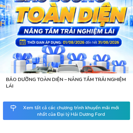
BẢO DƯỠNG TOÀN DIỆN – NÂNG TẦM TRẢI NGHIỆM
LÁI
Xem tất cả các chương trình khuyến mãi mới
nhất của Đại lý Hải Dương Ford