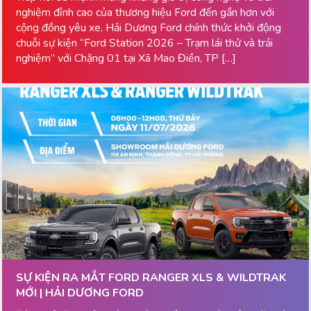
nghiệm đỉnh cao của thương hiệu Ford đến gần hơn với
cộng đồng yêu xe, Hải Dương Ford chính thức khởi động
chuỗi sự kiện “Ford Station 2026 – Trạm lái thử và trải
nghiệm” với Chặng 01 tại Xã Mao Điền, TP […]
SỰ KIỆN RA MẮT FORD RANGER XLS & WILDTRAK
MỚI | HẢI DƯƠNG FORD