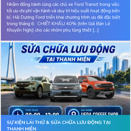
Nhằm đồng hành cùng các chủ xe Ford Transit trong việc
tối ưu chi phí vận hành và duy trì hiệu suất hoạt động bền
bỉ, Hải Dương Ford triển khai chương trình ưu đãi đặc biệt
trong tháng 6: CHIẾT KHẤU 40% (trên Giá Bán Lẻ
Khuyến Nghị) cho các nhóm phụ tùng thiết […]
SỰ KIỆN LÁI THỬ & SỬA CHỮA LƯU ĐỘNG TẠI
THANH MIỆN