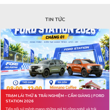
TIN TỨC
TRẠM LÁI THỬ & TRẢI NGHIỆM – CẨM GIÀNG | FORD
STATION 2026
Tiếp nối sứ mệnh mang những giá trị công nghệ và trải