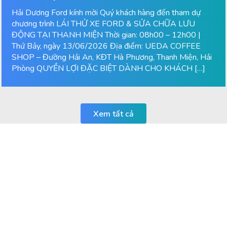
Hải Dương Ford kính mời Quý khách hàng đến tham dự
chương trình LÁI THỬ XE FORD & SỬA CHỮA LƯU
ĐỘNG TẠI THANH MIỆN Thời gian: 08h00 – 12h00 |
Thứ Bảy, ngày 13/06/2026 Địa điểm: UEDA COFFEE
SHOP – Đường Hải An, KĐT Hà Phương, Thanh Miện, Hải
Phòng QUYỀN LỢI ĐẶC BIỆT DÀNH CHO KHÁCH […]
Xem tất cả