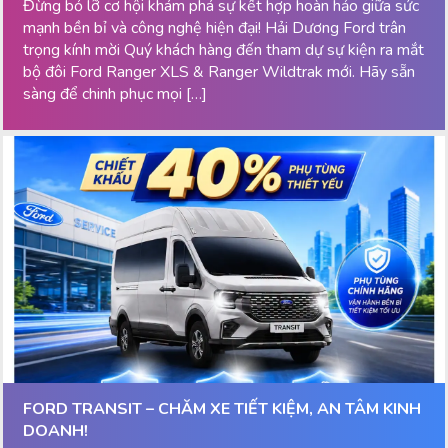
Đừng bỏ lỡ cơ hội khám phá sự kết hợp hoàn hảo giữa sức
mạnh bền bỉ và công nghệ hiện đại! Hải Dương Ford trân
trọng kính mời Quý khách hàng đến tham dự sự kiện ra mắt
bộ đôi Ford Ranger XLS & Ranger Wildtrak mới. Hãy sẵn
sàng để chinh phục mọi […]
FORD TRANSIT – CHĂM XE TIẾT KIỆM, AN TÂM KINH
DOANH!