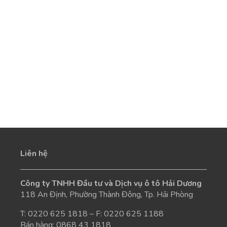
Liên hệ
Công ty TNHH Đầu tư và Dịch vụ ô tô Hải Dương
118 An Định, Phường Thành Đông, Tp. Hải Phòng
T:
0220 625 1818
– F: 0220 625 1188
Bán hàng:
0868 43 1818