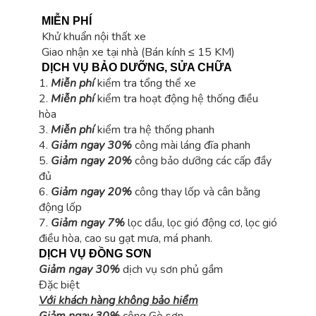
MIỄN PHÍ
Khử khuẩn nội thất xe
Giao nhận xe tại nhà (Bán kính ≤ 15 KM)
DỊCH VỤ BẢO DƯỠNG, SỬA CHỮA
1.
Miễn phí
kiểm tra tổng thể xe
2.
Miễn phí
kiểm tra hoạt động hệ thống điều
hòa
3.
Miễn phí
kiểm tra hệ thống phanh
4.
Giảm ngay
30%
công mài láng đĩa phanh
5.
Giảm ngay
20%
công bảo dưỡng các cấp đầy
đủ
6.
Giảm ngay
20%
công thay lốp và cân bằng
động lốp
7.
Giảm ngay
7%
lọc dầu, lọc gió động cơ, lọc gió
điều hòa, cao su gạt mưa, má phanh.
DỊCH VỤ ĐỒNG SƠN
Giảm ngay
30%
dịch vụ sơn phủ gầm
Đặc biệt
Với khách hàng không bảo hiểm
Giảm ngay 30%
công Gò sơn