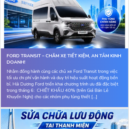
FORD TRANSIT – CHĂM XE TIẾT KIỆM, AN TÂM KINH
DOANH!
Nhằm đồng hành cùng các chủ xe Ford Transit trong việc
tối ưu chi phí vận hành và duy trì hiệu suất hoạt động bền
bỉ, Hải Dương Ford triển khai chương trình ưu đãi đặc biệt
trong tháng 6: CHIẾT KHẤU 40% (trên Giá Bán Lẻ
Khuyến Nghị) cho các nhóm phụ tùng thiết […]