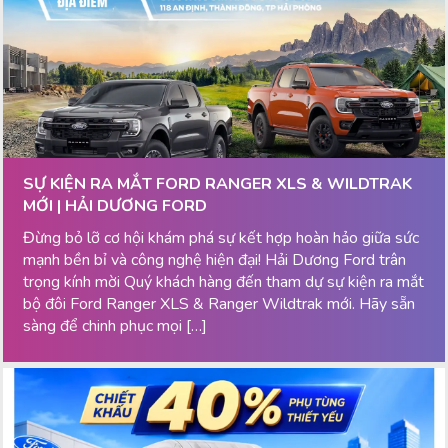
SỰ KIỆN RA MẮT FORD RANGER XLS & WILDTRAK
MỚI | HẢI DƯƠNG FORD
Đừng bỏ lỡ cơ hội khám phá sự kết hợp hoàn hảo giữa sức
mạnh bền bỉ và công nghệ hiện đại! Hải Dương Ford trân
trọng kính mời Quý khách hàng đến tham dự sự kiện ra mắt
bộ đôi Ford Ranger XLS & Ranger Wildtrak mới. Hãy sẵn
sàng để chinh phục mọi […]