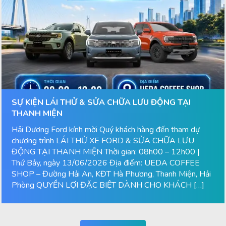
SỰ KIỆN LÁI THỬ & SỬA CHỮA LƯU ĐỘNG TẠI
THANH MIỆN
Hải Dương Ford kính mời Quý khách hàng đến tham dự
chương trình LÁI THỬ XE FORD & SỬA CHỮA LƯU
ĐỘNG TẠI THANH MIỆN Thời gian: 08h00 – 12h00 |
Thứ Bảy, ngày 13/06/2026 Địa điểm: UEDA COFFEE
SHOP – Đường Hải An, KĐT Hà Phương, Thanh Miện, Hải
Phòng QUYỀN LỢI ĐẶC BIỆT DÀNH CHO KHÁCH […]