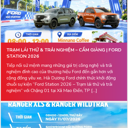
TRẠM LÁI THỬ & TRẢI NGHIỆM – CẨM GIÀNG | FORD
STATION 2026
Tiếp nối sứ mệnh mang những giá trị công nghệ và trải
nghiệm đỉnh cao của thương hiệu Ford đến gần hơn với
cộng đồng yêu xe, Hải Dương Ford chính thức khởi động
chuỗi sự kiện “Ford Station 2026 – Trạm lái thử và trải
nghiệm” với Chặng 01 tại Xã Mao Điền, TP […]