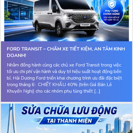
FORD TRANSIT – CHĂM XE TIẾT KIỆM, AN TÂM KINH
DOANH!
Nhằm đồng hành cùng các chủ xe Ford Transit trong việc
tối ưu chi phí vận hành và duy trì hiệu suất hoạt động bền
bỉ, Hải Dương Ford triển khai chương trình ưu đãi đặc biệt
trong tháng 6: CHIẾT KHẤU 40% (trên Giá Bán Lẻ
Khuyến Nghị) cho các nhóm phụ tùng thiết […]