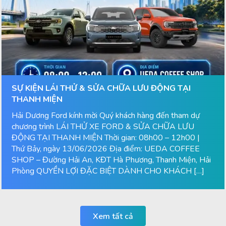
SỰ KIỆN LÁI THỬ & SỬA CHỮA LƯU ĐỘNG TẠI
THANH MIỆN
Hải Dương Ford kính mời Quý khách hàng đến tham dự
chương trình LÁI THỬ XE FORD & SỬA CHỮA LƯU
ĐỘNG TẠI THANH MIỆN Thời gian: 08h00 – 12h00 |
Thứ Bảy, ngày 13/06/2026 Địa điểm: UEDA COFFEE
SHOP – Đường Hải An, KĐT Hà Phương, Thanh Miện, Hải
Phòng QUYỀN LỢI ĐẶC BIỆT DÀNH CHO KHÁCH […]
Xem tất cả