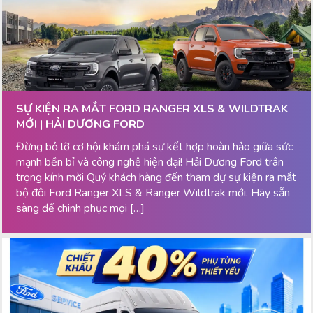
SỰ KIỆN RA MẮT FORD RANGER XLS & WILDTRAK
MỚI | HẢI DƯƠNG FORD
Đừng bỏ lỡ cơ hội khám phá sự kết hợp hoàn hảo giữa sức
mạnh bền bỉ và công nghệ hiện đại! Hải Dương Ford trân
trọng kính mời Quý khách hàng đến tham dự sự kiện ra mắt
bộ đôi Ford Ranger XLS & Ranger Wildtrak mới. Hãy sẵn
sàng để chinh phục mọi […]