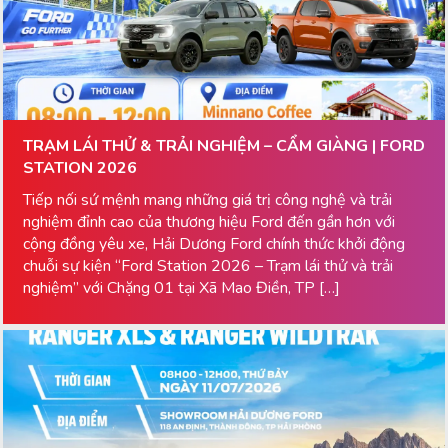
TRẠM LÁI THỬ & TRẢI NGHIỆM – CẨM GIÀNG | FORD
STATION 2026
Tiếp nối sứ mệnh mang những giá trị công nghệ và trải
nghiệm đỉnh cao của thương hiệu Ford đến gần hơn với
cộng đồng yêu xe, Hải Dương Ford chính thức khởi động
chuỗi sự kiện “Ford Station 2026 – Trạm lái thử và trải
nghiệm” với Chặng 01 tại Xã Mao Điền, TP […]