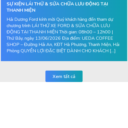
SỰ KIỆN LÁI THỬ & SỬA CHỮA LƯU ĐỘNG TẠI
THANH MIỆN
Hải Dương Ford kính mời Quý khách hàng đến tham dự
chương trình LÁI THỬ XE FORD & SỬA CHỮA LƯU
ĐỘNG TẠI THANH MIỆN Thời gian: 08h00 – 12h00 |
Thứ Bảy, ngày 13/06/2026 Địa điểm: UEDA COFFEE
SHOP – Đường Hải An, KĐT Hà Phương, Thanh Miện, Hải
Phòng QUYỀN LỢI ĐẶC BIỆT DÀNH CHO KHÁCH […]
Xem tất cả