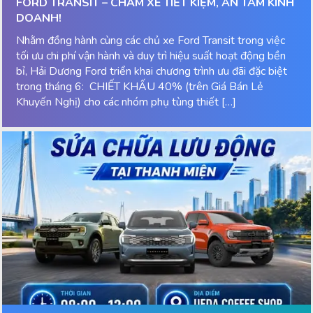
FORD TRANSIT – CHĂM XE TIẾT KIỆM, AN TÂM KINH
DOANH!
Nhằm đồng hành cùng các chủ xe Ford Transit trong việc
tối ưu chi phí vận hành và duy trì hiệu suất hoạt động bền
bỉ, Hải Dương Ford triển khai chương trình ưu đãi đặc biệt
trong tháng 6: CHIẾT KHẤU 40% (trên Giá Bán Lẻ
Khuyến Nghị) cho các nhóm phụ tùng thiết […]