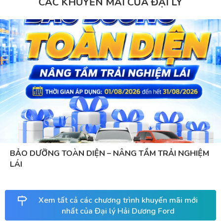
CÁC KHUYẾN MÃI CỦA ĐẠI LÝ
BẢO DƯỠNG TOÀN DIỆN – NÂNG TẦM TRẢI NGHIỆM
LÁI
Xem tất cả các chương trình khuyến mãi mới
nhất của Đại lý Hải Dương Ford