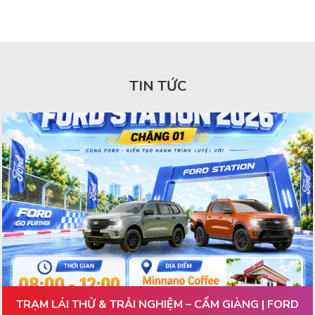
TIN TỨC
TRẠM LÁI THỬ & TRẢI NGHIỆM – CẨM GIÀNG | FORD