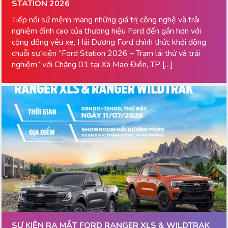
STATION 2026
Tiếp nối sứ mệnh mang những giá trị công nghệ và trải
nghiệm đỉnh cao của thương hiệu Ford đến gần hơn với
cộng đồng yêu xe, Hải Dương Ford chính thức khởi động
chuỗi sự kiện “Ford Station 2026 – Trạm lái thử và trải
nghiệm” với Chặng 01 tại Xã Mao Điền, TP […]
SỰ KIỆN RA MẮT FORD RANGER XLS & WILDTRAK