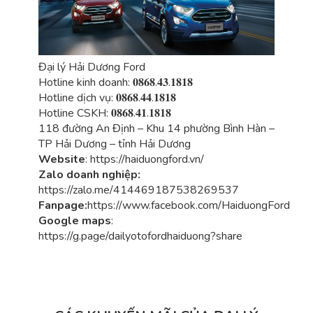
Đại lý Hải Dương Ford
Hotline kinh doanh: 𝟎𝟖𝟔𝟖.𝟒𝟑.𝟏𝟖𝟏𝟖
Hotline dịch vụ: 𝟎𝟖𝟔𝟖.𝟒𝟒.𝟏𝟖𝟏𝟖
Hotline CSKH: 𝟎𝟖𝟔𝟖.𝟒𝟏.𝟏𝟖𝟏𝟖
118 đường An Định – Khu 14 phường Bình Hàn –
TP Hải Dương – tỉnh Hải Dương
Website
:
https://haiduongford.vn/
Zalo doanh nghiệp:
https://zalo.me/414469187538269537
Fanpage:
https://www.facebook.com/HaiduongFord
Google maps
:
https://g.page/dailyotofordhaiduong?share