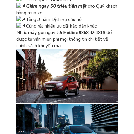
Giảm ngay 50 triệu tiền mặt
cho Quý khách
hàng mua xe.
Tặng 3 năm Dịch vụ cứu hộ
Cùng rất nhiều ưu đãi hấp dẫn khác
Nhấc máy gọi ngay tới 𝐇𝐨𝐭𝐥𝐢𝐧𝐞 𝟎𝟖𝟔𝟖 𝟒𝟑 𝟏𝟖𝟏𝟖 để
được tư vấn miễn phí mọi thông tin chi tiết về
chính sách khuyến mại.