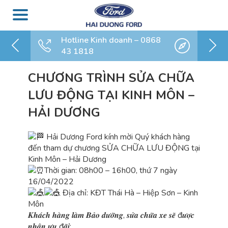
Hotline Kinh doanh – 0868
43 1818
CHƯƠNG TRÌNH SỬA CHỮA
LƯU ĐỘNG TẠI KINH MÔN –
HẢI DƯƠNG
Hải Dương Ford kính mời Quý khách hàng
đến tham dự chương SỬA CHỮA LƯU ĐỘNG tại
Kinh Môn – Hải Dương
Thời gian: 08h00 – 16h00, thứ 7 ngày
16/04/2022
Địa chỉ: KĐT Thái Hà – Hiệp Sơn – Kinh
Môn
𝑲𝒉𝒂́𝒄𝒉 𝒉𝒂̀𝒏𝒈 𝒍𝒂̀𝒎 𝑩𝒂̉𝒐 𝒅𝒖̛𝒐̛̃𝒏𝒈, 𝒔𝒖̛̉𝒂 𝒄𝒉𝒖̛̃𝒂 𝒙𝒆 𝒔𝒆̃ đ𝒖̛𝒐̛̣𝒄
𝒏𝒉𝒂̣̂𝒏 𝒖̛𝒖 đ𝒂̃𝒊: