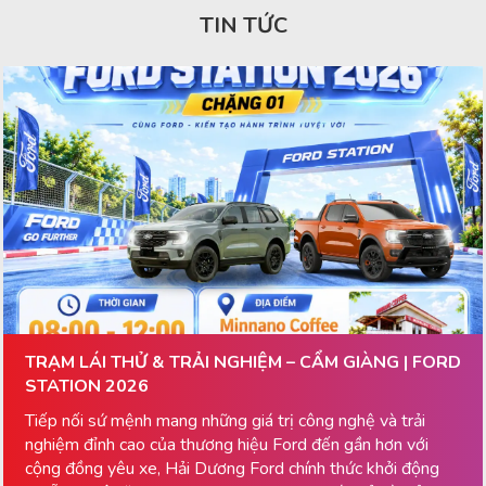
TIN TỨC
TRẠM LÁI THỬ & TRẢI NGHIỆM – CẨM GIÀNG | FORD
STATION 2026
Tiếp nối sứ mệnh mang những giá trị công nghệ và trải
nghiệm đỉnh cao của thương hiệu Ford đến gần hơn với
cộng đồng yêu xe, Hải Dương Ford chính thức khởi động