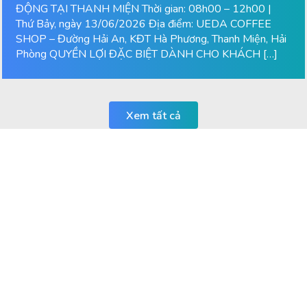
ĐỘNG TẠI THANH MIỆN Thời gian: 08h00 – 12h00 |
Thứ Bảy, ngày 13/06/2026 Địa điểm: UEDA COFFEE
SHOP – Đường Hải An, KĐT Hà Phương, Thanh Miện, Hải
Phòng QUYỀN LỢI ĐẶC BIỆT DÀNH CHO KHÁCH […]
Xem tất cả