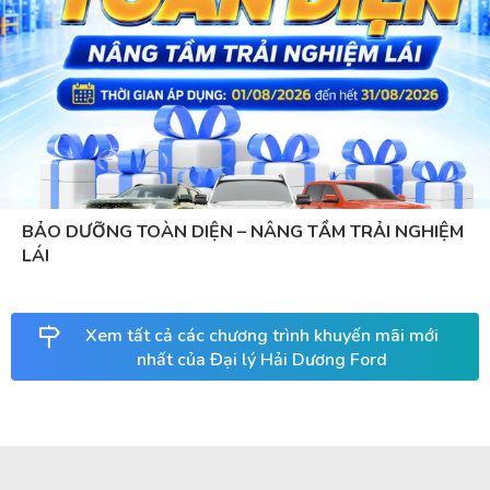
BẢO DƯỠNG TOÀN DIỆN – NÂNG TẦM TRẢI NGHIỆM
LÁI
Xem tất cả các chương trình khuyến mãi mới
nhất của Đại lý Hải Dương Ford