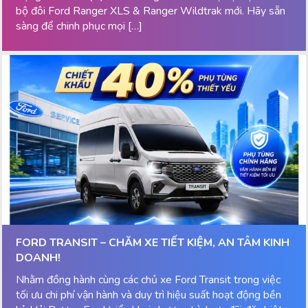
bộ đôi Ford Ranger XLS & Ranger Wildtrak mới. Hãy sẵn
sàng để chinh phục mọi […]
FORD TRANSIT – CHĂM XE TIẾT KIỆM, AN TÂM KINH
DOANH!
Nhằm đồng hành cùng các chủ xe Ford Transit trong việc
tối ưu chi phí vận hành và duy trì hiệu suất hoạt động bền