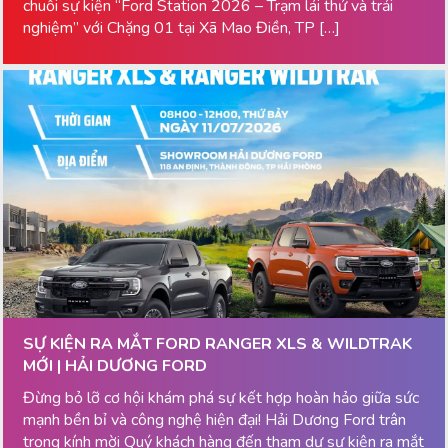
chuỗi sự kiện “Ford Station 2026 – Trạm lái thử và trải
nghiệm” với Chặng 01 tại Xã Mao Điền, TP […]
SỰ KIỆN RA MẮT FORD RANGER XLS & WILDTRAK
MỚI | HẢI DƯƠNG FORD
Đừng bỏ lỡ cơ hội khám phá sự kết hợp hoàn hảo giữa sức
mạnh bền bỉ và công nghệ hiện đại! Hải Dương Ford trân
trọng kính mời Quý khách hàng đến tham dự sự kiện ra mắt