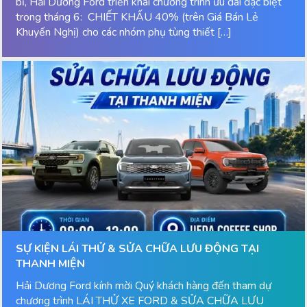
bỉ, Hải Dương Ford triển khai chương trình ưu đãi đặc biệt
trong tháng 6: CHIẾT KHẤU 40% (trên Giá Bán Lẻ
Khuyến Nghị) cho các nhóm phụ tùng thiết […]
SỰ KIỆN LÁI THỬ & SỬA CHỮA LƯU ĐỘNG TẠI
THANH MIỆN
Hải Dương Ford kính mời Quý khách hàng đến tham dự
chương trình LÁI THỬ XE FORD & SỬA CHỮA LƯU