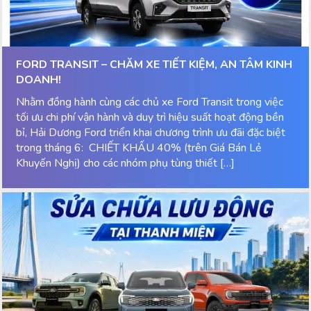
FORD TRANSIT – CHĂM XE TIẾT KIỆM, AN TÂM KINH
DOANH!
Nhằm đồng hành cùng các chủ xe Ford Transit trong việc
tối ưu chi phí vận hành và duy trì hiệu suất hoạt động bền
bỉ, Hải Dương Ford triển khai chương trình ưu đãi đặc biệt
trong tháng 6: CHIẾT KHẤU 40% (trên Giá Bán Lẻ
Khuyến Nghị) cho các nhóm phụ tùng thiết […]