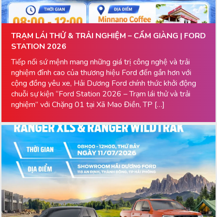
TRẠM LÁI THỬ & TRẢI NGHIỆM – CẨM GIÀNG | FORD
STATION 2026
Tiếp nối sứ mệnh mang những giá trị công nghệ và trải
nghiệm đỉnh cao của thương hiệu Ford đến gần hơn với
cộng đồng yêu xe, Hải Dương Ford chính thức khởi động
chuỗi sự kiện “Ford Station 2026 – Trạm lái thử và trải
nghiệm” với Chặng 01 tại Xã Mao Điền, TP […]