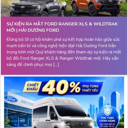
SỰ KIỆN RA MẮT FORD RANGER XLS & WILDTRAK
MỚI | HẢI DƯƠNG FORD
Đừng bỏ lỡ cơ hội khám phá sự kết hợp hoàn hảo giữa sức
mạnh bền bỉ và công nghệ hiện đại! Hải Dương Ford trân
trọng kính mời Quý khách hàng đến tham dự sự kiện ra mắt
bộ đôi Ford Ranger XLS & Ranger Wildtrak mới. Hãy sẵn
sàng để chinh phục mọi […]