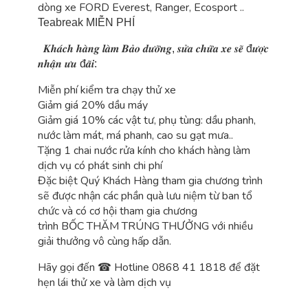
dòng xe FORD Everest, Ranger, Ecosport ..
Teabreak MIỄN PHÍ
𝑲𝒉𝒂́𝒄𝒉 𝒉𝒂̀𝒏𝒈 𝒍𝒂̀𝒎 𝑩𝒂̉𝒐 𝒅𝒖̛𝒐̛̃𝒏𝒈, 𝒔𝒖̛̉𝒂 𝒄𝒉𝒖̛̃𝒂 𝒙𝒆 𝒔𝒆̃ đ𝒖̛𝒐̛̣𝒄
𝒏𝒉𝒂̣̂𝒏 𝒖̛𝒖 đ𝒂̃𝒊:
Miễn phí kiểm tra chạy thử xe
Giảm giá 20% dầu máy
Giảm giá 10% các vật tư, phụ tùng: dầu phanh,
nước làm mát, má phanh, cao su gạt mưa..
Tặng 1 chai nước rửa kính cho khách hàng làm
dịch vụ có phát sinh chi phí
Đặc biệt Quý Khách Hàng tham gia chương trình
sẽ được nhận các phần quà lưu niệm từ ban tổ
chức và có cơ hội tham gia chương
trình BỐC THĂM TRÚNG THƯỞNG với nhiều
giải thưởng vô cùng hấp dẫn.
Hãy gọi đến
☎
Hotline 0868 41 1818 để đặt
hẹn lái thử xe và làm dịch vụ