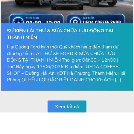
SỰ KIỆN LÁI THỬ & SỬA CHỮA LƯU ĐỘNG TẠI
THANH MIỆN
Hải Dương Ford kính mời Quý khách hàng đến tham dự
chương trình LÁI THỬ XE FORD & SỬA CHỮA LƯU
ĐỘNG TẠI THANH MIỆN Thời gian: 08h00 – 12h00 |
Thứ Bảy, ngày 13/06/2026 Địa điểm: UEDA COFFEE
SHOP – Đường Hải An, KĐT Hà Phương, Thanh Miện, Hải
Phòng QUYỀN LỢI ĐẶC BIỆT DÀNH CHO KHÁCH […]
Xem tất cả