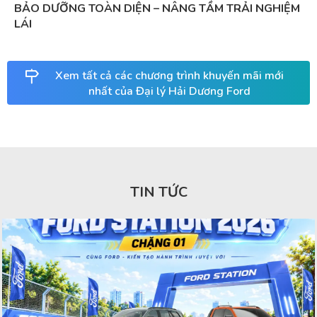
BẢO DƯỠNG TOÀN DIỆN – NÂNG TẦM TRẢI NGHIỆM
LÁI
Xem tất cả các chương trình khuyến mãi mới
nhất của Đại lý Hải Dương Ford
TIN TỨC