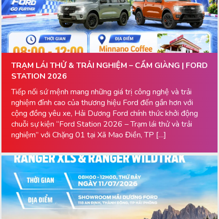
TRẠM LÁI THỬ & TRẢI NGHIỆM – CẨM GIÀNG | FORD
STATION 2026
Tiếp nối sứ mệnh mang những giá trị công nghệ và trải
nghiệm đỉnh cao của thương hiệu Ford đến gần hơn với
cộng đồng yêu xe, Hải Dương Ford chính thức khởi động
chuỗi sự kiện “Ford Station 2026 – Trạm lái thử và trải
nghiệm” với Chặng 01 tại Xã Mao Điền, TP […]