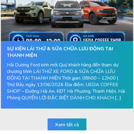
SỰ KIỆN LÁI THỬ & SỬA CHỮA LƯU ĐỘNG TẠI
THANH MIỆN
Hải Dương Ford kính mời Quý khách hàng đến tham dự
chương trình LÁI THỬ XE FORD & SỬA CHỮA LƯU
ĐỘNG TẠI THANH MIỆN Thời gian: 08h00 – 12h00 |
Thứ Bảy, ngày 13/06/2026 Địa điểm: UEDA COFFEE
SHOP – Đường Hải An, KĐT Hà Phương, Thanh Miện, Hải
Phòng QUYỀN LỢI ĐẶC BIỆT DÀNH CHO KHÁCH […]
Xem tất cả