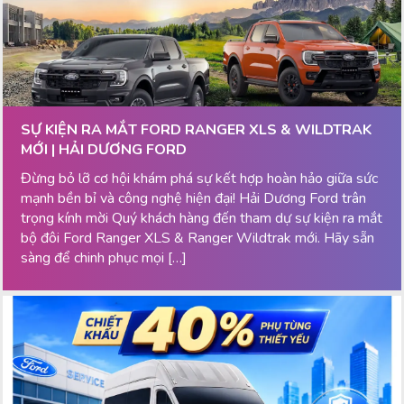
SỰ KIỆN RA MẮT FORD RANGER XLS & WILDTRAK
MỚI | HẢI DƯƠNG FORD
Đừng bỏ lỡ cơ hội khám phá sự kết hợp hoàn hảo giữa sức
mạnh bền bỉ và công nghệ hiện đại! Hải Dương Ford trân
trọng kính mời Quý khách hàng đến tham dự sự kiện ra mắt
bộ đôi Ford Ranger XLS & Ranger Wildtrak mới. Hãy sẵn
sàng để chinh phục mọi […]