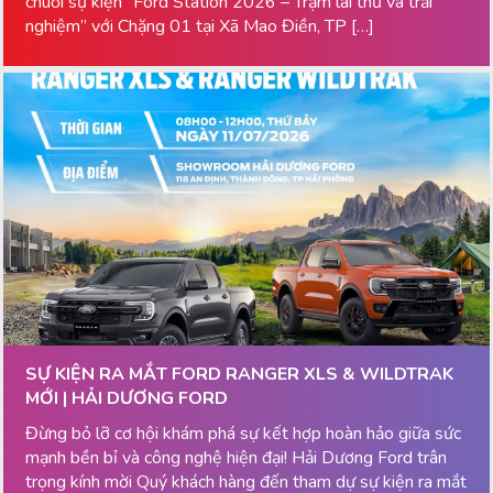
chuỗi sự kiện “Ford Station 2026 – Trạm lái thử và trải
nghiệm” với Chặng 01 tại Xã Mao Điền, TP […]
SỰ KIỆN RA MẮT FORD RANGER XLS & WILDTRAK
MỚI | HẢI DƯƠNG FORD
Đừng bỏ lỡ cơ hội khám phá sự kết hợp hoàn hảo giữa sức
mạnh bền bỉ và công nghệ hiện đại! Hải Dương Ford trân
trọng kính mời Quý khách hàng đến tham dự sự kiện ra mắt