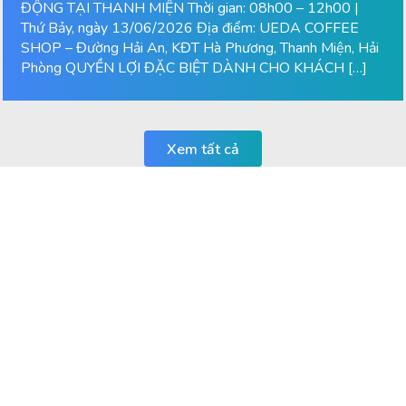
ĐỘNG TẠI THANH MIỆN Thời gian: 08h00 – 12h00 |
Thứ Bảy, ngày 13/06/2026 Địa điểm: UEDA COFFEE
SHOP – Đường Hải An, KĐT Hà Phương, Thanh Miện, Hải
Phòng QUYỀN LỢI ĐẶC BIỆT DÀNH CHO KHÁCH […]
Xem tất cả