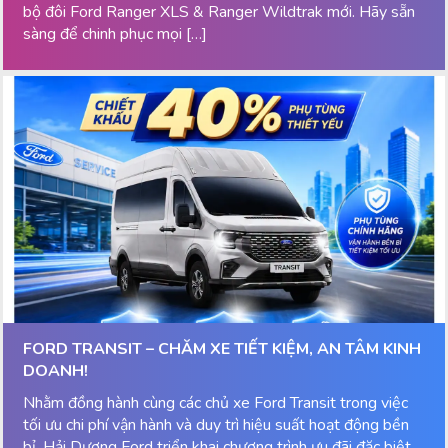
bộ đôi Ford Ranger XLS & Ranger Wildtrak mới. Hãy sẵn
sàng để chinh phục mọi […]
FORD TRANSIT – CHĂM XE TIẾT KIỆM, AN TÂM KINH
DOANH!
Nhằm đồng hành cùng các chủ xe Ford Transit trong việc
tối ưu chi phí vận hành và duy trì hiệu suất hoạt động bền
bỉ, Hải Dương Ford triển khai chương trình ưu đãi đặc biệt