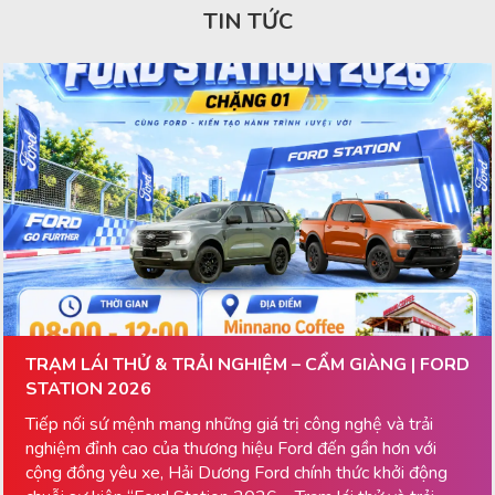
TIN TỨC
TRẠM LÁI THỬ & TRẢI NGHIỆM – CẨM GIÀNG | FORD
STATION 2026
Tiếp nối sứ mệnh mang những giá trị công nghệ và trải
nghiệm đỉnh cao của thương hiệu Ford đến gần hơn với
cộng đồng yêu xe, Hải Dương Ford chính thức khởi động