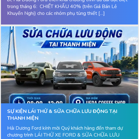
trong tháng 6: CHIẾT KHẤU 40% (trên Giá Bán Lẻ
Khuyến Nghị) cho các nhóm phụ tùng thiết […]
SỰ KIỆN LÁI THỬ & SỬA CHỮA LƯU ĐỘNG TẠI
THANH MIỆN
Hải Dương Ford kính mời Quý khách hàng đến tham dự
chương trình LÁI THỬ XE FORD & SỬA CHỮA LƯU