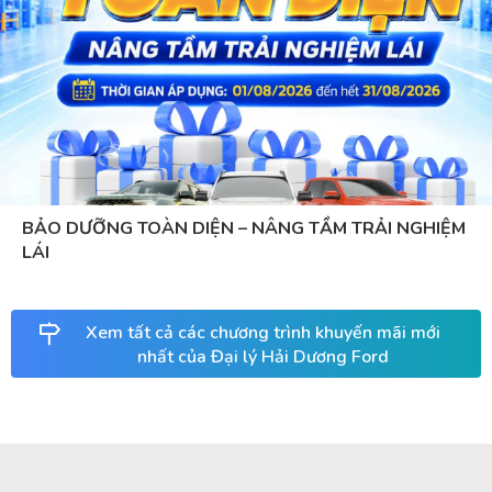
BẢO DƯỠNG TOÀN DIỆN – NÂNG TẦM TRẢI NGHIỆM
LÁI
Xem tất cả các chương trình khuyến mãi mới
nhất của Đại lý Hải Dương Ford