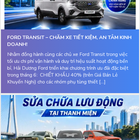
FORD TRANSIT – CHĂM XE TIẾT KIỆM, AN TÂM KINH
DOANH!
Nhằm đồng hành cùng các chủ xe Ford Transit trong việc
tối ưu chi phí vận hành và duy trì hiệu suất hoạt động bền
bỉ, Hải Dương Ford triển khai chương trình ưu đãi đặc biệt
trong tháng 6: CHIẾT KHẤU 40% (trên Giá Bán Lẻ
Khuyến Nghị) cho các nhóm phụ tùng thiết […]