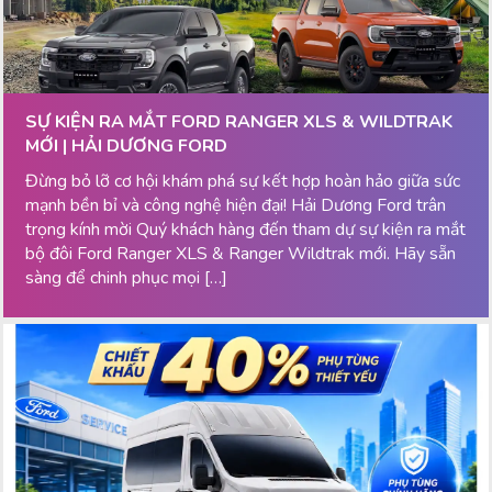
SỰ KIỆN RA MẮT FORD RANGER XLS & WILDTRAK
MỚI | HẢI DƯƠNG FORD
Đừng bỏ lỡ cơ hội khám phá sự kết hợp hoàn hảo giữa sức
mạnh bền bỉ và công nghệ hiện đại! Hải Dương Ford trân
trọng kính mời Quý khách hàng đến tham dự sự kiện ra mắt
bộ đôi Ford Ranger XLS & Ranger Wildtrak mới. Hãy sẵn
sàng để chinh phục mọi […]