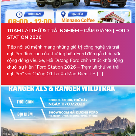
TRẠM LÁI THỬ & TRẢI NGHIỆM – CẨM GIÀNG | FORD
STATION 2026
Tiếp nối sứ mệnh mang những giá trị công nghệ và trải
nghiệm đỉnh cao của thương hiệu Ford đến gần hơn với
cộng đồng yêu xe, Hải Dương Ford chính thức khởi động
chuỗi sự kiện “Ford Station 2026 – Trạm lái thử và trải
nghiệm” với Chặng 01 tại Xã Mao Điền, TP […]