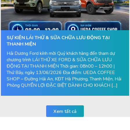
SỰ KIỆN LÁI THỬ & SỬA CHỮA LƯU ĐỘNG TẠI
THANH MIỆN
Hải Dương Ford kính mời Quý khách hàng đến tham dự
chương trình LÁI THỬ XE FORD & SỬA CHỮA LƯU
ĐỘNG TẠI THANH MIỆN Thời gian: 08h00 – 12h00 |
Thứ Bảy, ngày 13/06/2026 Địa điểm: UEDA COFFEE
SHOP – Đường Hải An, KĐT Hà Phương, Thanh Miện, Hải
Phòng QUYỀN LỢI ĐẶC BIỆT DÀNH CHO KHÁCH […]
Xem tất cả