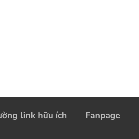
ờng link hữu ích
Fanpage