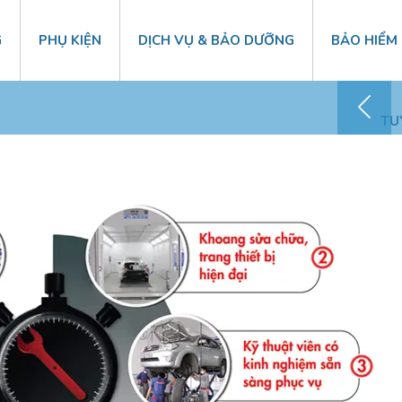
G
PHỤ KIỆN
DỊCH VỤ & BẢO DƯỠNG
BẢO HIỂM
Chăm sóc KH – 0868 41 1818
TU