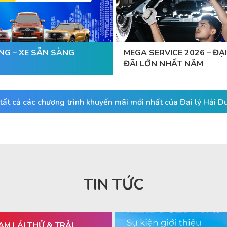
NG – XE SẴN SÀNG
MEGA SERVICE 2026 – ĐẠI
ĐÃI LỚN NHẤT NĂM
ất cả các chương trình khuyến mãi mới nhất của Đại lý Hải 
TIN TỨC
ẠM LÁI THỬ & TRẢI