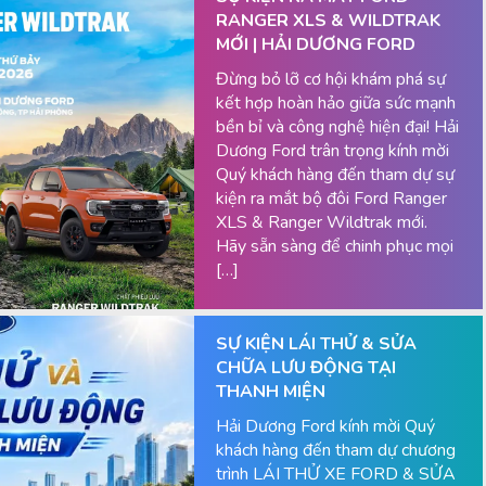
RANGER XLS & WILDTRAK
MỚI | HẢI DƯƠNG FORD
Đừng bỏ lỡ cơ hội khám phá sự
kết hợp hoàn hảo giữa sức mạnh
bền bỉ và công nghệ hiện đại! Hải
Dương Ford trân trọng kính mời
Quý khách hàng đến tham dự sự
kiện ra mắt bộ đôi Ford Ranger
XLS & Ranger Wildtrak mới.
Hãy sẵn sàng để chinh phục mọi
[…]
SỰ KIỆN LÁI THỬ & SỬA
CHỮA LƯU ĐỘNG TẠI
THANH MIỆN
Hải Dương Ford kính mời Quý
khách hàng đến tham dự chương
trình LÁI THỬ XE FORD & SỬA