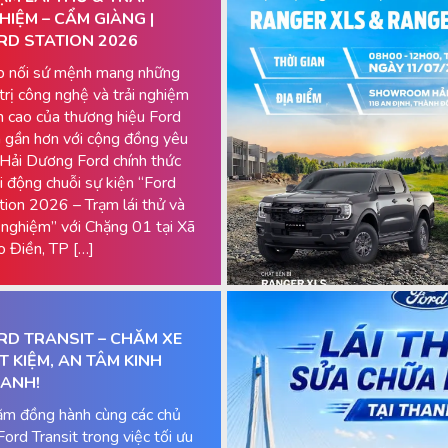
HIỆM – CẨM GIÀNG |
RD STATION 2026
p nối sứ mệnh mang những
 trị công nghệ và trải nghiệm
h cao của thương hiệu Ford
 gần hơn với cộng đồng yêu
 Hải Dương Ford chính thức
i động chuỗi sự kiện “Ford
tion 2026 – Trạm lái thử và
i nghiệm” với Chặng 01 tại Xã
 Điền, TP […]
RD TRANSIT – CHĂM XE
ẾT KIỆM, AN TÂM KINH
ANH!
m đồng hành cùng các chủ
Ford Transit trong việc tối ưu