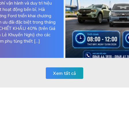
 phí vận hành và duy trì hiệu
t hoạt động bền bỉ, Hải
ng Ford triển khai chương
nh ưu đãi đặc biệt trong tháng
CHIẾT KHẤU 40% (trên Giá
 Lẻ Khuyến Nghị) cho các
m phụ tùng thiết […]
Xem tất cả