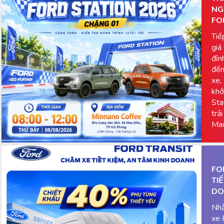
NG
FO
Tiế
giá
đỉn
đến
xe,
khở
Sta
trả
Mao
FO
TI
DO
Nhằ
xe 