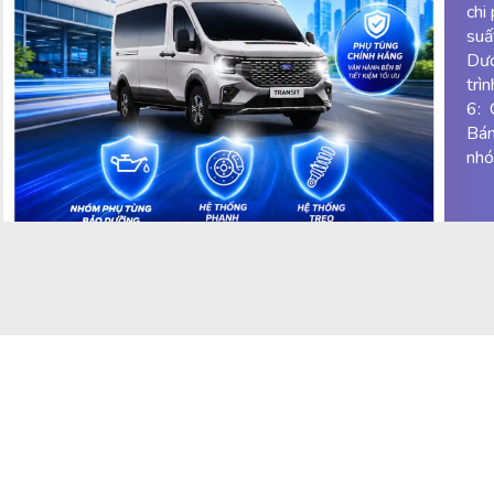
chi
suấ
Dươ
trì
6: 
Bán
nhó