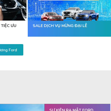
 TIỆC ƯU
SALE DỊCH VỤ MỪNG ĐẠI LỄ
Dương Ford
SỰ KIỆN RA MẮT FORD