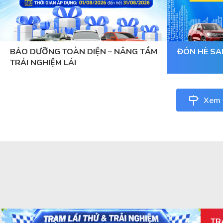
BẢO DƯỠNG TOÀN DIỆN – NÂNG TẦM
ĐÓN HÈ SA
TRẢI NGHIỆM LÁI
Xem t
TR