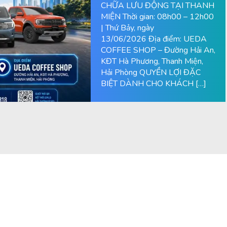
CHỮA LƯU ĐỘNG TẠI THANH
MIỆN Thời gian: 08h00 – 12h00
| Thứ Bảy, ngày
13/06/2026 Địa điểm: UEDA
COFFEE SHOP – Đường Hải An,
KĐT Hà Phương, Thanh Miện,
Hải Phòng QUYỀN LỢI ĐẶC
BIỆT DÀNH CHO KHÁCH […]