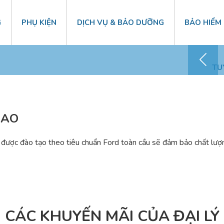
G
PHỤ KIỆN
DỊCH VỤ & BẢO DƯỠNG
BẢO HIỂM
Chăm sóc KH – 0868 41 1818
TU
CAO
, được đào tạo theo tiêu chuẩn Ford toàn cầu sẽ đảm bảo chất lượ
CÁC KHUYẾN MÃI CỦA ĐẠI LÝ