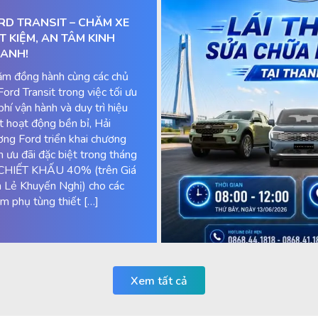
RD TRANSIT – CHĂM XE
ẾT KIỆM, AN TÂM KINH
ANH!
m đồng hành cùng các chủ
Ford Transit trong việc tối ưu
 phí vận hành và duy trì hiệu
t hoạt động bền bỉ, Hải
ng Ford triển khai chương
nh ưu đãi đặc biệt trong tháng
CHIẾT KHẤU 40% (trên Giá
 Lẻ Khuyến Nghị) cho các
m phụ tùng thiết […]
Xem tất cả