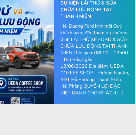
SỰ KIỆN LÁI THỬ & SỬA
CHỮA LƯU ĐỘNG TẠI
THANH MIỆN
Hải Dương Ford kính mời Quý
khách hàng đến tham dự chương
trình LÁI THỬ XE FORD & SỬA
CHỮA LƯU ĐỘNG TẠI THANH
MIỆN Thời gian: 08h00 – 12h00
| Thứ Bảy, ngày
13/06/2026 Địa điểm: UEDA
COFFEE SHOP – Đường Hải An,
KĐT Hà Phương, Thanh Miện,
Hải Phòng QUYỀN LỢI ĐẶC
BIỆT DÀNH CHO KHÁCH […]