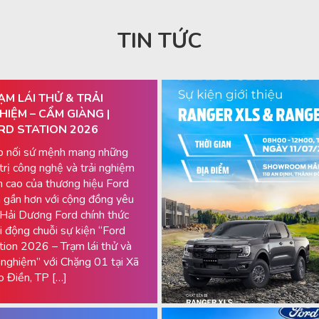
TIN TỨC
ẠM LÁI THỬ & TRẢI
HIỆM – CẨM GIÀNG |
RD STATION 2026
p nối sứ mệnh mang những
 trị công nghệ và trải nghiệm
h cao của thương hiệu Ford
 gần hơn với cộng đồng yêu
 Hải Dương Ford chính thức
i động chuỗi sự kiện “Ford
tion 2026 – Trạm lái thử và
i nghiệm” với Chặng 01 tại Xã
 Điền, TP […]