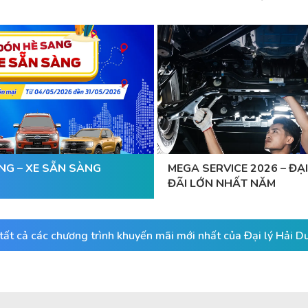
NG – XE SẴN SÀNG
MEGA SERVICE 2026 – ĐẠI
ĐÃI LỚN NHẤT NĂM
ất cả các chương trình khuyến mãi mới nhất của Đại lý Hải 