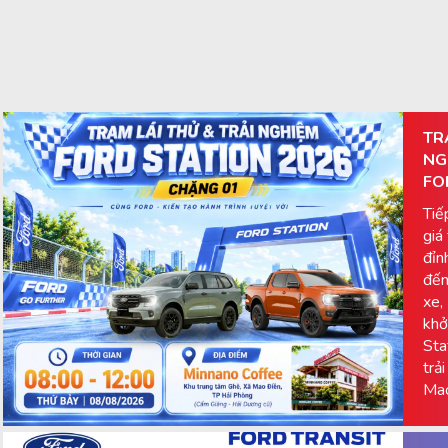
TR
NG
FO
Tiế
giá
đỉn
đến
xe,
khở
Sta
trả
Mao