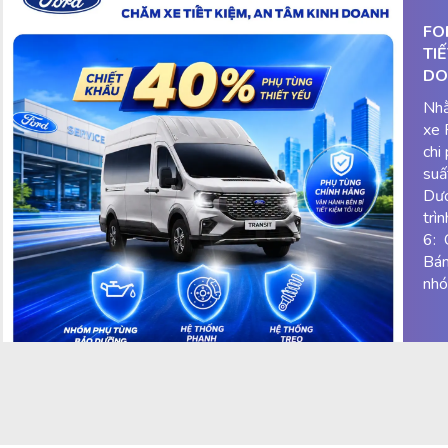
FO
TI
DO
Nhằ
xe 
chi
suấ
Dươ
trì
6: 
Bán
nhó