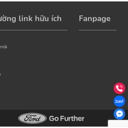
ờng link hữu ích
Fanpage
 mãi
ộ