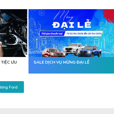
 TIỆC ƯU
SALE DỊCH VỤ MỪNG ĐẠI LỄ
Dương Ford