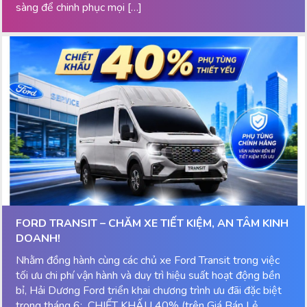
sàng để chinh phục mọi […]
FORD TRANSIT – CHĂM XE TIẾT KIỆM, AN TÂM KINH
DOANH!
Nhằm đồng hành cùng các chủ xe Ford Transit trong việc
tối ưu chi phí vận hành và duy trì hiệu suất hoạt động bền
bỉ, Hải Dương Ford triển khai chương trình ưu đãi đặc biệt
trong tháng 6: CHIẾT KHẤU 40% (trên Giá Bán Lẻ