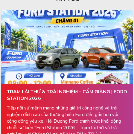
TRẠM LÁI THỬ & TRẢI NGHIỆM – CẨM GIÀNG | FORD
STATION 2026
Tiếp nối sứ mệnh mang những giá trị công nghệ và trải
nghiệm đỉnh cao của thương hiệu Ford đến gần hơn với
cộng đồng yêu xe, Hải Dương Ford chính thức khởi động
chuỗi sự kiện “Ford Station 2026 – Trạm lái thử và trải