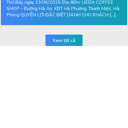
Thứ Bảy, ngày 13/06/2026 Địa điểm: UEDA COFFEE
SHOP – Đường Hải An, KĐT Hà Phương, Thanh Miện, Hải
Phòng QUYỀN LỢI ĐẶC BIỆT DÀNH CHO KHÁCH […]
Xem tất cả