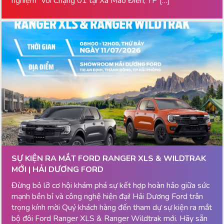
nghiệm” với Chặng 01 tại Xã Mao Điền, TP […]
SỰ KIỆN RA MẮT FORD RANGER XLS & WILDTRAK
MỚI | HẢI DƯƠNG FORD
Đừng bỏ lỡ cơ hội khám phá sự kết hợp hoàn hảo giữa sức
mạnh bền bỉ và công nghệ hiện đại! Hải Dương Ford trân
trọng kính mời Quý khách hàng đến tham dự sự kiện ra mắt
bộ đôi Ford Ranger XLS & Ranger Wildtrak mới. Hãy sẵn