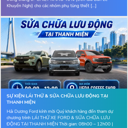
Khuyến Nghị) cho các nhóm phụ tùng thiết […]
SỰ KIỆN LÁI THỬ & SỬA CHỮA LƯU ĐỘNG TẠI
THANH MIỆN
Hải Dương Ford kính mời Quý khách hàng đến tham dự
chương trình LÁI THỬ XE FORD & SỬA CHỮA LƯU
ĐỘNG TẠI THANH MIỆN Thời gian: 08h00 – 12h00 |