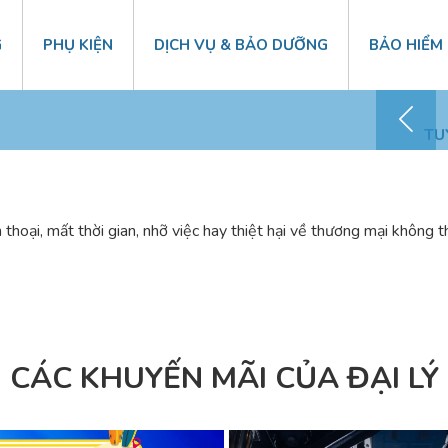
G
PHỤ KIỆN
DỊCH VỤ & BẢO DƯỠNG
BẢO HIỂM
Chăm sóc KH – 0868 41 1818
TU
thoại, mất thời gian, nhỡ việc hay thiệt hại về thương mại không 
CÁC KHUYẾN MÃI CỦA ĐẠI LÝ