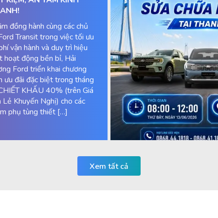
ANH!
m đồng hành cùng các chủ
Ford Transit trong việc tối ưu
 phí vận hành và duy trì hiệu
t hoạt động bền bỉ, Hải
ng Ford triển khai chương
nh ưu đãi đặc biệt trong tháng
CHIẾT KHẤU 40% (trên Giá
 Lẻ Khuyến Nghị) cho các
m phụ tùng thiết […]
Xem tất cả