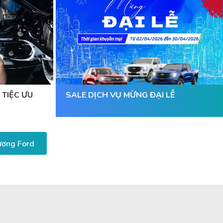
 TIỆC ƯU
SALE DỊCH VỤ MỪNG ĐẠI LỄ
Dương Ford