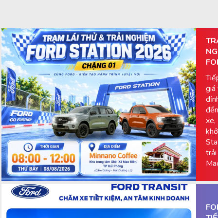
TR
NG
FO
Tiế
giá
đỉn
đến
xe,
khở
Sta
trả
Mao
FO
TI