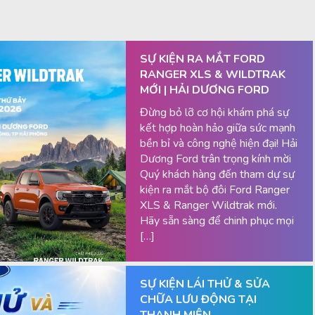
SỰ KIỆN RA MẮT FORD
RANGER XLS & WILDTRAK
MỚI | HẢI DƯƠNG FORD
Đừng bỏ lỡ cơ hội khám phá sự
kết hợp hoàn hảo giữa sức mạnh
bền bỉ và công nghệ hiện đại! Hải
Dương Ford trân trọng kính mời
Quý khách hàng đến tham dự sự
kiện ra mắt bộ đôi Ford Ranger
XLS & Ranger Wildtrak mới.
Hãy sẵn sàng để chinh phục mọi
[…]
SỰ KIỆN LÁI THỬ & SỬA
CHỮA LƯU ĐỘNG TẠI
THANH MIỆN