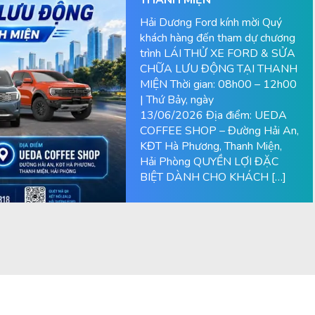
Hải Dương Ford kính mời Quý
khách hàng đến tham dự chương
trình LÁI THỬ XE FORD & SỬA
CHỮA LƯU ĐỘNG TẠI THANH
MIỆN Thời gian: 08h00 – 12h00
| Thứ Bảy, ngày
13/06/2026 Địa điểm: UEDA
COFFEE SHOP – Đường Hải An,
KĐT Hà Phương, Thanh Miện,
Hải Phòng QUYỀN LỢI ĐẶC
BIỆT DÀNH CHO KHÁCH […]