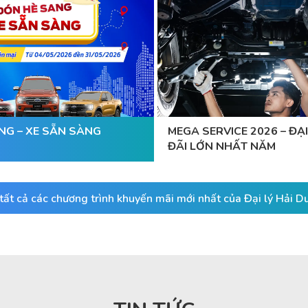
NG – XE SẴN SÀNG
MEGA SERVICE 2026 – ĐẠI
ĐÃI LỚN NHẤT NĂM
ất cả các chương trình khuyến mãi mới nhất của Đại lý Hải 