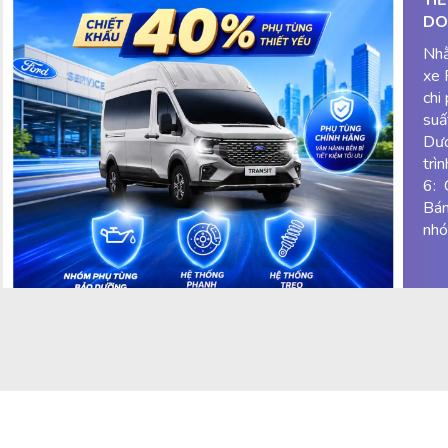
DO
Nhằ
xe 
chi
suấ
Dươ
trì
6: 
Bán
nhó