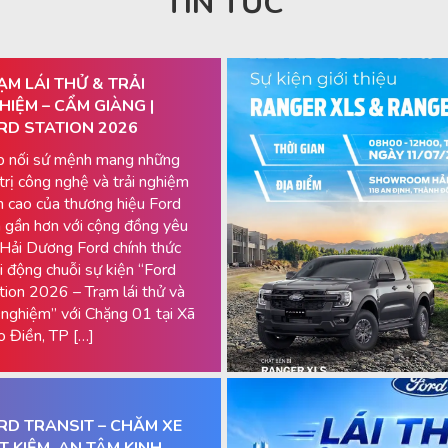
TIN TỨC
ẠM LÁI THỬ & TRẢI
HIỆM – CẨM GIÀNG |
RD STATION 2026
p nối sứ mệnh mang những
 trị công nghệ và trải nghiệm
h cao của thương hiệu Ford
 gần hơn với cộng đồng yêu
 Hải Dương Ford chính thức
i động chuỗi sự kiện “Ford
tion 2026 – Trạm lái thử và
i nghiệm” với Chặng 01 tại Xã
 Điền, TP […]
RD TRANSIT – CHĂM XE
ẾT KIỆM, AN TÂM KINH