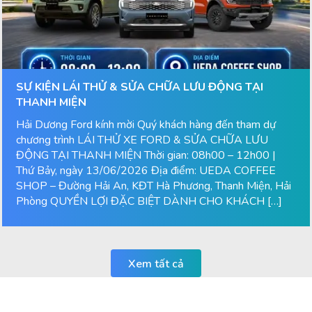
SỰ KIỆN LÁI THỬ & SỬA CHỮA LƯU ĐỘNG TẠI
THANH MIỆN
Hải Dương Ford kính mời Quý khách hàng đến tham dự
chương trình LÁI THỬ XE FORD & SỬA CHỮA LƯU
ĐỘNG TẠI THANH MIỆN Thời gian: 08h00 – 12h00 |
Thứ Bảy, ngày 13/06/2026 Địa điểm: UEDA COFFEE
SHOP – Đường Hải An, KĐT Hà Phương, Thanh Miện, Hải
Phòng QUYỀN LỢI ĐẶC BIỆT DÀNH CHO KHÁCH […]
Xem tất cả