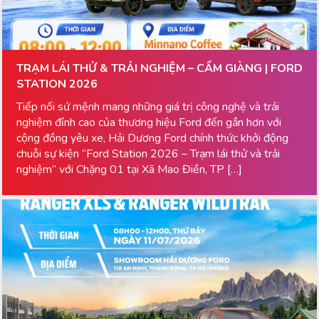
TRẠM LÁI THỬ & TRẢI NGHIỆM – CẨM GIÀNG | FORD
STATION 2026
Tiếp nối sứ mệnh mang những giá trị công nghệ và trải
nghiệm đỉnh cao của thương hiệu Ford đến gần hơn với
cộng đồng yêu xe, Hải Dương Ford chính thức khởi động
chuỗi sự kiện “Ford Station 2026 – Trạm lái thử và trải
nghiệm” với Chặng 01 tại Xã Mao Điền, TP […]