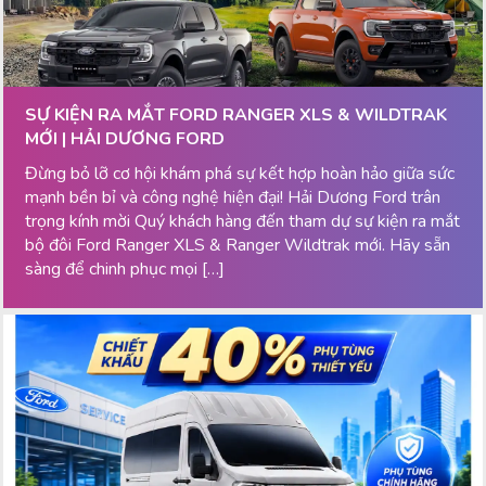
SỰ KIỆN RA MẮT FORD RANGER XLS & WILDTRAK
MỚI | HẢI DƯƠNG FORD
Đừng bỏ lỡ cơ hội khám phá sự kết hợp hoàn hảo giữa sức
mạnh bền bỉ và công nghệ hiện đại! Hải Dương Ford trân
trọng kính mời Quý khách hàng đến tham dự sự kiện ra mắt
bộ đôi Ford Ranger XLS & Ranger Wildtrak mới. Hãy sẵn
sàng để chinh phục mọi […]