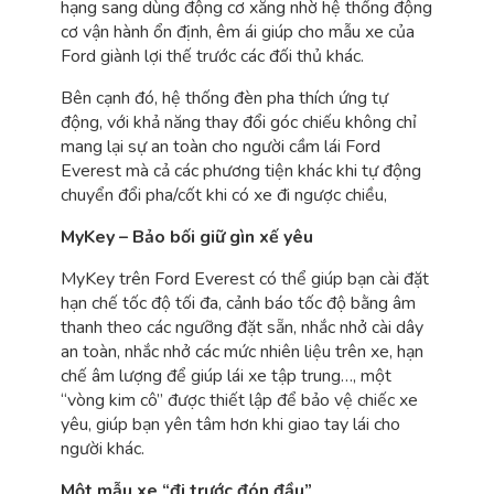
hạng sang dùng động cơ xăng nhờ hệ thống động
cơ vận hành ổn định, êm ái giúp cho mẫu xe của
Ford giành lợi thế trước các đối thủ khác.
Bên cạnh đó, hệ thống đèn pha thích ứng tự
động, với khả năng thay đổi góc chiếu không chỉ
mang lại sự an toàn cho người cầm lái Ford
Everest mà cả các phương tiện khác khi tự động
chuyển đổi pha/cốt khi có xe đi ngược chiều,
MyKey – Bảo bối giữ gìn xế yêu
MyKey trên Ford Everest có thể giúp bạn cài đặt
hạn chế tốc độ tối đa, cảnh báo tốc độ bằng âm
thanh theo các ngưỡng đặt sẵn, nhắc nhở cài dây
an toàn, nhắc nhở các mức nhiên liệu trên xe, hạn
chế âm lượng để giúp lái xe tập trung…, một
“vòng kim cô” được thiết lập để bảo vệ chiếc xe
yêu, giúp bạn yên tâm hơn khi giao tay lái cho
người khác.
Một mẫu xe “đi trước đón đầu”