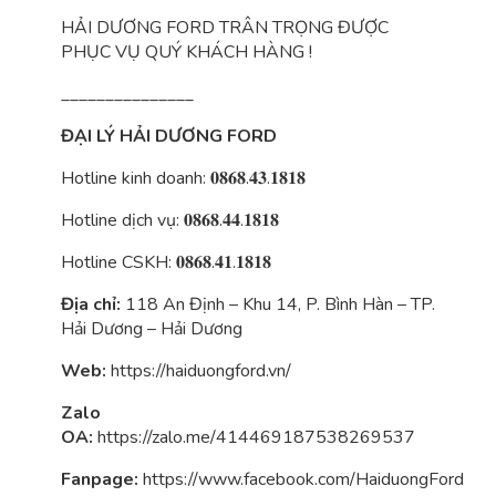
HẢI DƯƠNG FORD TRÂN TRỌNG ĐƯỢC
PHỤC VỤ QUÝ KHÁCH HÀNG !
_______________
ĐẠI LÝ HẢI DƯƠNG FORD
Hotline kinh doanh: 𝟎𝟖𝟔𝟖.𝟒𝟑.𝟏𝟖𝟏𝟖
Hotline dịch vụ: 𝟎𝟖𝟔𝟖.𝟒𝟒.𝟏𝟖𝟏𝟖
Hotline CSKH: 𝟎𝟖𝟔𝟖.𝟒𝟏.𝟏𝟖𝟏𝟖
Địa chỉ:
118 An Định – Khu 14, P. Bình Hàn – TP.
Hải Dương – Hải Dương
Web:
https://haiduongford.vn/
Zalo
OA:
https://zalo.me/414469187538269537
Fanpage:
https://www.facebook.com/HaiduongFord