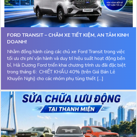
FORD TRANSIT – CHĂM XE TIẾT KIỆM, AN TÂM KINH
DOANH!
Nhằm đồng hành cùng các chủ xe Ford Transit trong việc
tối ưu chi phí vận hành và duy trì hiệu suất hoạt động bền
bỉ, Hải Dương Ford triển khai chương trình ưu đãi đặc biệt
trong tháng 6: CHIẾT KHẤU 40% (trên Giá Bán Lẻ
Khuyến Nghị) cho các nhóm phụ tùng thiết […]